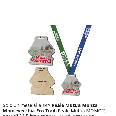
Solo un mese alla
14^ Reale Mutua Monza
Montevecchia Eco Trail
(Reale Mutua MOMOT),
gara di 33.5 km riconosciuta ed inserita nel