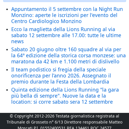
Appuntamento il 5 settembre con la Night Run
Monzino: aperte le iscrizioni per l'evento del
Centro Cardiologico Monzino
Ecco la maglietta della Lions Running al via
sabato 12 settembre alle 17.00: tutte le ultime
news
Sabato 20 giugno oltre 160 squadre al via per
la 64ª edizione della storica corsa monzese: una
maratona da 42 km e 1.100 metri di dislivello
Il team podistico si fregia della speciale
onorificenza per l’anno 2026. Assegnato il
premio durante la Festa della Lombardia
Quinta edizione della Lions Running "la gara
più bella di sempre". Nuove la data e la
location: si corre sabato sera 12 settembre
© Copyright 2012-2026 Testata giornalistica registrata al
Tribunale di Grosseto n° 6/13 Direttore responsabile Matteo
Moscati P.I. 01552400531 REA 134461 ROC 24577