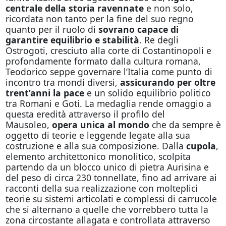
centrale della storia ravennate
e non solo,
ricordata non tanto per la fine del suo regno
quanto per il ruolo di
sovrano capace di
garantire equilibrio e stabilità
. Re degli
Ostrogoti, cresciuto alla corte di Costantinopoli e
profondamente formato dalla cultura romana,
Teodorico seppe governare l’Italia come punto di
incontro tra mondi diversi,
assicurando per oltre
trent’anni la pace
e un solido equilibrio politico
tra Romani e Goti. La medaglia rende omaggio a
questa eredità attraverso il profilo del
Mausoleo,
opera unica al mondo
che da sempre è
oggetto di teorie e leggende legate alla sua
costruzione e alla sua composizione. Dalla
cupola
,
elemento architettonico monolitico, scolpita
partendo da un blocco unico di pietra Aurisina e
del peso di circa 230 tonnellate, fino ad arrivare ai
racconti della sua realizzazione con molteplici
teorie su sistemi articolati e complessi di carrucole
che si alternano a quelle che vorrebbero tutta la
zona circostante allagata e controllata attraverso