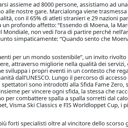
ovarsi assieme ad 8000 persone, assistiamo ad una
 alle nostre gare. Marcialonga viene trasmessa in
alità, con il 65% di atleti stranieri e 29 nazioni p
da un profondo affetto: “Essendo di Moena, la Mar
Mondiale, non vedi l’ora di partire perché nell’ari
 aggiunto simpaticamente: “Quando sento che Moena
raenti per un mondo sostenibile”, un invito rivolto
vere, attraverso migliorie nella qualità dei servizi,
he sviluppa i propri eventi in un contesto che reg
anità dall’UNESCO. Lungo il percorso di accesso 
li spettatori sono introdotti alla Sfida Fame Zer
 insieme per vincere ogni sfida, la stessa che racc
o per combattere spalla a spalla sorretti dal cal
et, Visma Ski Classics e FIS Worldloppet Cup, i 
più forti specialisti oltre al vincitore dello scorso