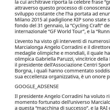
la cui architrave riporta la celebre frase “
attraverso questo processo di conoscenza
sviluppo costante che l’ha portata ad enun
Milano 2015 al padiglione KIP sono state sv
fondo del 31 gennaio, la “Cycling Craft” de
internazionale “GF World Tour”, e la “Runn
L’evento ha visto gli interventi di numerosi
Marcialonga Angelo Corradini e il direttore
medaglie olimpiche e mondiali, il quale ha 
olimpica Gabriella Paruzzi, vincitrice del
il presidente dell’Associazione Centri Sport
Borgna, i quali hanno commentato soddisfa
sua eccellenza organizzativa, è un onore pe
GOOGLE_ADSENSE
Il presidente Angelo Corradini ha voluto r
momento fortunato dell’universo Marcialong
a questa “macchina di successo”, e la RAI c