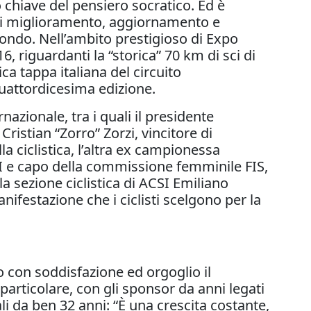
o chiave del pensiero socratico. Ed è
di miglioramento, aggiornamento e
mondo. Nell’ambito prestigioso di Expo
 riguardanti la “storica” 70 km di sci di
ca tappa italiana del circuito
quattordicesima edizione.
nazionale, tra i quali il presidente
ristian “Zorro” Zorzi, vincitore di
a ciclistica, l’altra ex campionessa
ISI e capo della commissione femminile FIS,
lla sezione ciclistica di ACSI Emiliano
festazione che i ciclisti scelgono per la
o con soddisfazione ed orgoglio il
articolare, con gli sponsor da anni legati
li da ben 32 anni: “È una crescita costante,