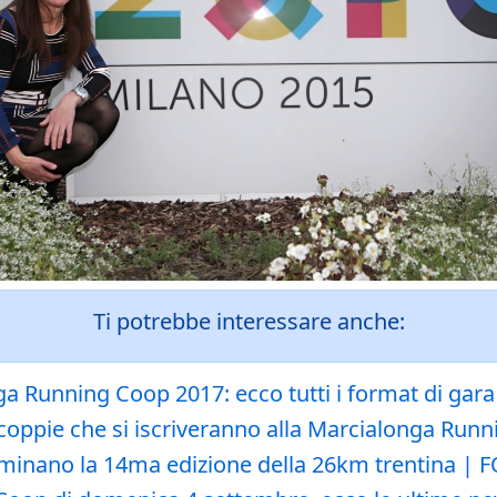
Ti potrebbe interessare anche:
onga Running Coop 2017: ecco tutti i format di gara
e coppie che si iscriveranno alla Marcialonga Ru
dominano la 14ma edizione della 26km trentina | 