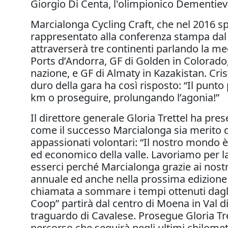
Giorgio Di Centa, l'olimpionico Dementie
Marcialonga Cycling Craft, che nel 2016 s
rappresentato alla conferenza stampa dal 
attraverserà tre continenti parlando la me
Ports d’Andorra, GF di Golden in Colorado, 
nazione, e GF di Almaty in Kazakistan. Cris
duro della gara ha così risposto: “Il punt
km o proseguire, prolungando l’agonia!”
Il direttore generale Gloria Trettel ha pr
come il successo Marcialonga sia merito d
appassionati volontari: “Il nostro mondo è
ed economico della valle. Lavoriamo per la
esserci perché Marcialonga grazie ai nos
annuale ed anche nella prossima edizione 
chiamata a sommare i tempi ottenuti dagli 
Coop” partirà dal centro di Moena in Val di 
traguardo di Cavalese. Prosegue Gloria Tre
percorso che seguirà negli ultimi chilometr