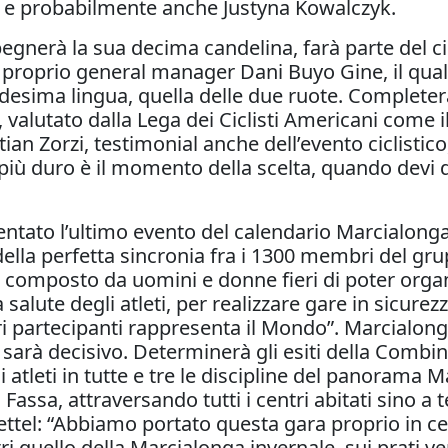
v e probabilmente anche Justyna Kowalczyk.
pegnerà la sua decima candelina, farà parte del c
proprio general manager Dani Buyo Gine, il quale
desima lingua, quella delle due ruote. Completera
valutato dalla Lega dei Ciclisti Americani come i
tian Zorzi, testimonial anche dell’evento ciclistic
o più duro è il momento della scelta, quando devi 
esentato l’ultimo evento del calendario Marcialong
ella perfetta sincronia fra i 1300 membri del gr
 composto da uomini e donne fieri di poter organi
 salute degli atleti, per realizzare gare in sicur
tri partecipanti rappresenta il Mondo”. Marcialo
sarà decisivo. Determinerà gli esiti della Combin
atleti in tutte e tre le discipline del panorama M
Fassa, attraversando tutti i centri abitati sino a 
ttel: “Abbiamo portato questa gara proprio in cen
i quello della Marcialonga invernale, sui prati ve