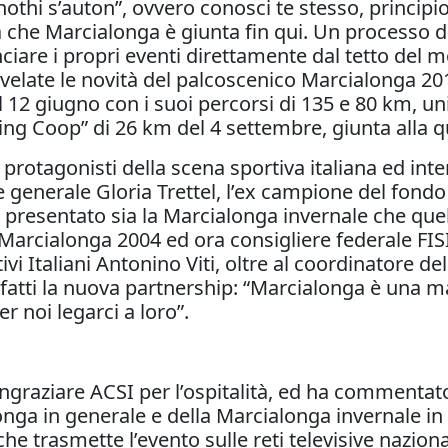
gnothi s’auton”, ovvero conosci te stesso, principi
 che Marcialonga è giunta fin qui. Un processo 
ciare i propri eventi direttamente dal tetto del 
elate le novità del palcoscenico Marcialonga 2016,
l 12 giugno con i suoi percorsi di 135 e 80 km, uni
ing Coop” di 26 km del 4 settembre, giunta alla 
 protagonisti della scena sportiva italiana ed inter
 generale Gloria Trettel, l’ex campione del fondo C
presentato sia la Marcialonga invernale che quell
la Marcialonga 2004 ed ora consigliere federale F
ivi Italiani Antonino Viti, oltre al coordinatore de
tti la nuova partnership: “Marcialonga è una mani
r noi legarci a loro”.
ingraziare ACSI per l’ospitalità, ed ha commentat
a in generale e della Marcialonga invernale in p
he trasmette l’evento sulle reti televisive naziona