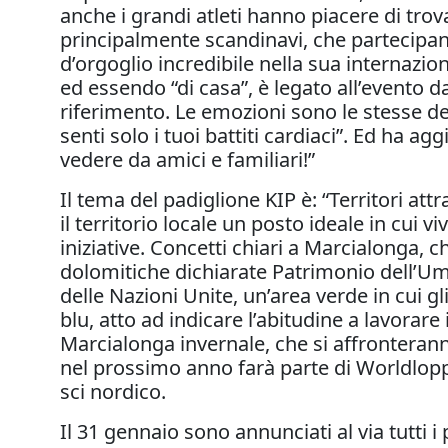
anche i grandi atleti hanno piacere di tr
principalmente scandinavi, che partecipano
d’orgoglio incredibile nella sua internazion
ed essendo “di casa”, è legato all’evento 
riferimento. Le emozioni sono le stesse del 
senti solo i tuoi battiti cardiaci”. Ed ha
vedere da amici e familiari!”
Il tema del padiglione KIP è: “Territori att
il territorio locale un posto ideale in cui vi
iniziative. Concetti chiari a Marcialonga, c
dolomitiche dichiarate Patrimonio dell’Um
delle Nazioni Unite, un’area verde in cui g
blu, atto ad indicare l’abitudine a lavorare
Marcialonga invernale, che si affronterann
nel prossimo anno farà parte di Worldlopp
sci nordico.
Il 31 gennaio sono annunciati al via tutti i 