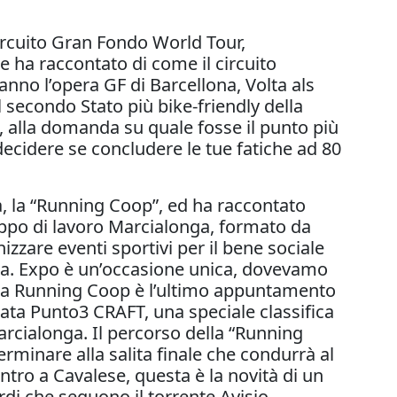
ircuito Gran Fondo World Tour,
 ha raccontato di come il circuito
nno l’opera GF di Barcellona, Volta als
l secondo Stato più bike-friendly della
o, alla domanda su quale fosse il punto più
decidere se concludere le tue fatiche ad 80
a, la “Running Coop”, ed ha raccontato
uppo di lavoro Marcialonga, formato da
zzare eventi sportivi per il bene sociale
ezza. Expo è un’occasione unica, dovevamo
nga Running Coop è l’ultimo appuntamento
ata Punto3 CRAFT, una speciale classifica
arcialonga. Il percorso della “Running
terminare alla salita finale che condurrà al
tro a Cavalese, questa è la novità di un
rdi che seguono il torrente Avisio.