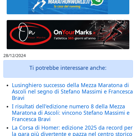
28/12/2024
Ti potrebbe interessare anche:
Lusinghiero successo della Mezza Maratona di
Ascoli nel segno di Stefano Massimi e Francesca
Bravi
I risultati dell'edizione numero 8 della Mezza
Maratona di Ascoli: vincono Stefano Massimi e
Francesca Bravi
La Corsa di Homer: edizione 2025 da record per
la gara più divertente e pazza nel centro storico