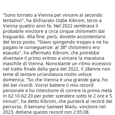
"Sono tornato a Vienna per vincere al secondo
tentativo", ha dichiarato Oqbe Kibrom, terzo a
Vienna quattro anni fa. Nel 2022 sembrava il
probabile vincitore a circa cinque chilometri dal
traguardo. Alla fine, però, dovette accontentarsi
del terzo posto. "Stavo spingendo troppo e ne ho
pagato le conseguenze: al 38° chilometro ero
esausto", ha affermato Kibrom, che potrebbe
diventare il primo eritreo a vincere la maratona
maschile di Vienna. Nonostante un ritmo eccessivo
nel tratto finale della gara del 2022, il 28enne non
teme di tentare un'andatura molto veloce
domenica. "So che Vienna è una grande gara, ho
dei bei ricordi. Vorrei battere il mio record
personale e ho intenzione di correre la prima metà
in 62:10-62:20 per poter scendere sotto le 2 ore e 5
minuti", ha detto Kibrom, che punterà al record del
percorso. Il keniano Samwel Mailu, vincitore nel
2023, detiene questo record con 2:05:08.