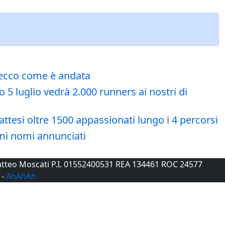
: ecco come è andata
 5 luglio vedrà 2.000 runners ai nostri di
attesi oltre 1500 appassionati lungo i 4 percorsi
imi nomi annunciati
 Matteo Moscati P.I. 01552400531 REA 134461 ROC 24577
-
AhAhAh