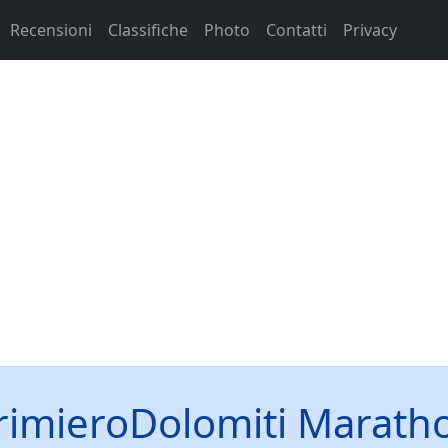
Recensioni
Classifiche
Photo
Contatti
Privacy
rimieroDolomiti Marath