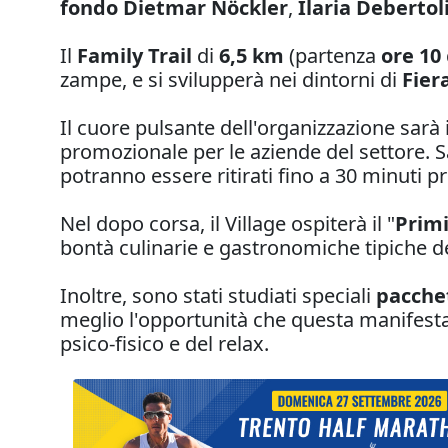
fondo
Dietmar Nöckler
,
Ilaria Debertol
Il
Family Trail
di
6,5 km
(partenza
ore 10
zampe, e si svilupperà nei dintorni di
Fier
Il cuore pulsante dell'organizzazione sarà 
promozionale per le aziende del settore. Sar
potranno essere ritirati fino a 30 minuti pr
Nel dopo corsa, il Village ospiterà il "
Primi
bontà culinarie e gastronomiche tipiche del
Inoltre, sono stati studiati speciali
pacchet
meglio l'opportunità che questa manifesta
psico-fisico e del relax.