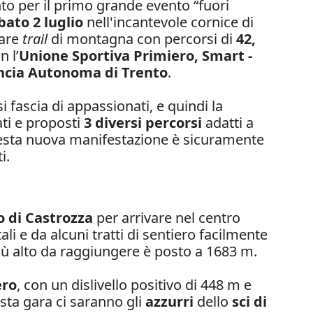
to per il primo grande evento “fuori
bato 2 luglio
nell'incantevole cornice di
lare
trail
di montagna con percorsi di
42,
 l’
Unione Sportiva Primiero, Smart -
ncia Autonoma di Trento
.
 fascia di appassionati, e quindi la
ati e proposti
3 diversi percorsi
adatti a
i questa nuova manifestazione è sicuramente
i.
 di Castrozza
per arrivare nel centro
ali e da alcuni tratti di sentiero facilmente
più alto da raggiungere è posto a 1683 m.
ero
, con un dislivello positivo di 448 m e
sta gara ci saranno gli
azzurri
dello
sci di