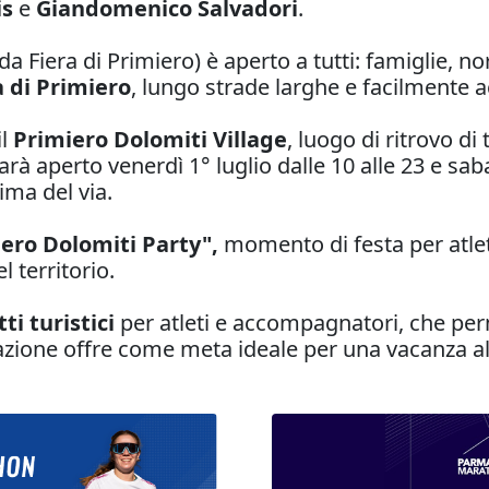
is
e
Giandomenico Salvadori
.
da Fiera di Primiero) è aperto a tutti: famiglie, no
a di Primiero
, lungo strade larghe e facilmente acc
il
Primiero Dolomiti Village
, luogo di ritrovo di 
à aperto venerdì 1° luglio dalle 10 alle 23 e sabato
ima del via.
ero Dolomiti Party",
momento di festa per atlet
 territorio.
ti turistici
per atleti e accompagnatori, che perm
zione offre come meta ideale per una vacanza all