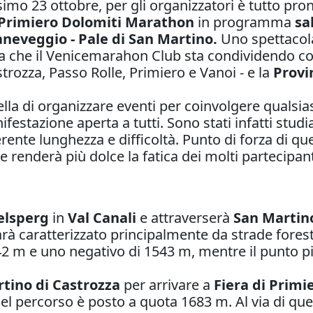
mo 23 ottobre, per gli organizzatori è tutto pron
 Primiero Dolomiti Marathon
in programma
sa
aneveggio - Pale di San Martino.
Uno spettaco
a che il Venicemarahon Club sta condividendo con
trozza, Passo Rolle, Primiero e Vanoi - e la
Provi
la di organizzare eventi per coinvolgere qualsiasi
stazione aperta a tutti. Sono stati infatti studi
differente lunghezza e difficoltà. Punto di forza d
 renderà più dolce la fatica dei molti partecipant
Welsperg
in
Val Canali
e attraverserà
San Martino
sarà caratterizzato principalmente da strade forest
 1242 m e uno negativo di 1543 m, mentre il punto 
tino di Castrozza
per arrivare a
Fiera di Primi
del percorso è posto a quota 1683 m. Al via di que