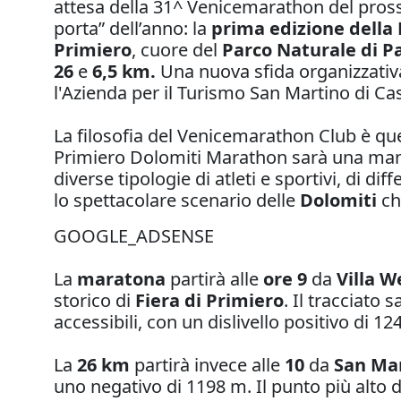
attesa della 31^ Venicemarathon del prossi
porta” dell’anno: la
prima edizione della
Primiero
, cuore del
Parco Naturale di P
26
e
6,5 km.
Una nuova sfida organizzativ
l'Azienda per il Turismo San Martino di Cas
La filosofia del Venicemarathon Club è quel
Primiero Dolomiti Marathon sarà una manife
diverse tipologie di atleti e sportivi, di 
lo spettacolare scenario delle
Dolomiti
che
GOOGLE_ADSENSE
La
maratona
partirà alle
ore 9
da
Villa 
storico di
Fiera di Primiero
. Il tracciato 
accessibili, con un dislivello positivo di
La
26 km
partirà invece alle
10
da
San Mar
uno negativo di 1198 m. Il punto più alto 