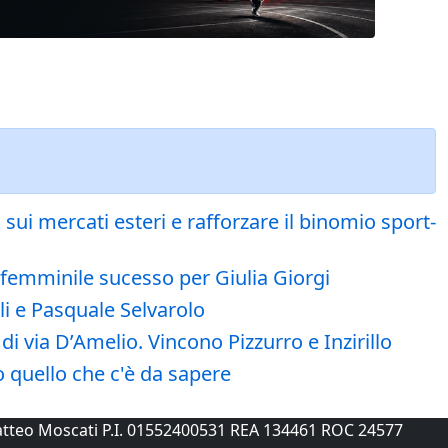
sui mercati esteri e rafforzare il binomio sport-
l femminile sucesso per Giulia Giorgi
li e Pasquale Selvarolo
di via D’Amelio. Vincono Pizzurro e Inzirillo
 quello che c'è da sapere
 Matteo Moscati P.I. 01552400531 REA 134461 ROC 24577