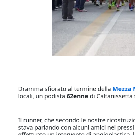
Dramma sfiorato al termine della
Mezza 
locali, un podista
62enne
di Caltanissetta 
Il runner, che secondo le nostre ricostruz
stava parlando con alcuni amici nei pressi
effettuato un intervento di angioplastica, l