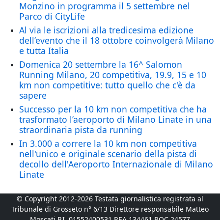
Monzino in programma il 5 settembre nel
Parco di CityLife
Al via le iscrizioni alla tredicesima edizione
dell’evento che il 18 ottobre coinvolgerà Milano
e tutta Italia
Domenica 20 settembre la 16^ Salomon
Running Milano, 20 competitiva, 19.9, 15 e 10
km non competitive: tutto quello che c'è da
sapere
Successo per la 10 km non competitiva che ha
trasformato l’aeroporto di Milano Linate in una
straordinaria pista da running
In 3.000 a correre la 10 km non competitiva
nell'unico e originale scenario della pista di
decollo dell'Aeroporto Internazionale di Milano
Linate
© Copyright 2012-2026 Testata giornalistica registrata al
Tribunale di Grosseto n° 6/13 Direttore responsabile Matteo
Moscati P.I. 01552400531 REA 134461 ROC 24577