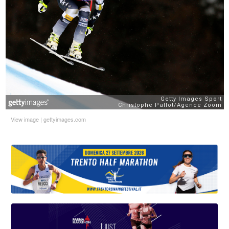
View image
|
gettyimages.com