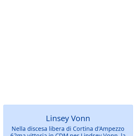
Linsey Vonn
Nella discesa libera di Cortina d'Ampezzo
62ma vittoria in CDM per Lindsey Vonn, la