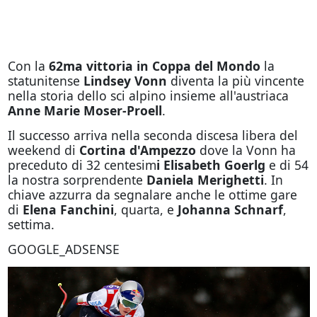
Con la
62ma vittoria in Coppa del Mondo
la
statunitense
Lindsey Vonn
diventa la più vincente
nella storia dello sci alpino insieme all'austriaca
Anne Marie Moser-Proell
.
Il successo arriva nella seconda discesa libera del
weekend di
Cortina d'Ampezzo
dove la Vonn ha
preceduto di 32 centesim
i Elisabeth Goerlg
e di 54
la nostra sorprendente
Daniela Merighetti
. In
chiave azzurra da segnalare anche le ottime gare
di
Elena Fanchini
, quarta, e
Johanna Schnarf
,
settima.
GOOGLE_ADSENSE