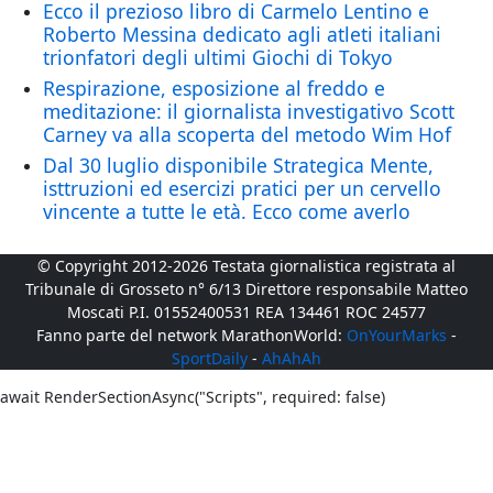
Ecco il prezioso libro di Carmelo Lentino e
Roberto Messina dedicato agli atleti italiani
trionfatori degli ultimi Giochi di Tokyo
Respirazione, esposizione al freddo e
meditazione: il giornalista investigativo Scott
Carney va alla scoperta del metodo Wim Hof
Dal 30 luglio disponibile Strategica Mente,
isttruzioni ed esercizi pratici per un cervello
vincente a tutte le età. Ecco come averlo
© Copyright 2012-2026 Testata giornalistica registrata al
Tribunale di Grosseto n° 6/13 Direttore responsabile Matteo
Moscati P.I. 01552400531 REA 134461 ROC 24577
Fanno parte del network MarathonWorld:
OnYourMarks
-
SportDaily
-
AhAhAh
await RenderSectionAsync("Scripts", required: false)