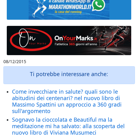
08/12/2015
Ti potrebbe interessare anche:
Come invecchiare in salute? quali sono le
abitudini dei centenari? nel nuovo libro di
Massimo Spattini un approccio a 360 gradi
sull'argomento
Sognavo la cioccolata e Beautiful ma la
meditazione mi ha salvato: alla scoperta del
nuovo libro di Viviana Musumeci