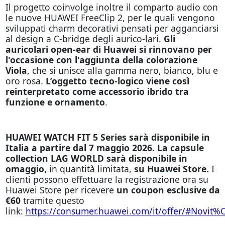
Il progetto coinvolge inoltre il comparto audio con
le nuove HUAWEI FreeClip 2, per le quali vengono
sviluppati charm decorativi pensati per agganciarsi
al design a C-bridge degli aurico-lari.
Gli
auricolari open-ear di Huawei si rinnovano per
l'occasione con l'aggiunta della colorazione
Viola
, che si unisce alla gamma nero, bianco, blu e
oro rosa.
L’oggetto tecno-logico viene così
reinterpretato come accessorio ibrido tra
funzione e ornamento
.
HUAWEI WATCH FIT 5 Series sarà disponibile in
Italia a partire dal 7 maggio 2026. La capsule
collection LAG WORLD sarà disponibile in
omaggio,
in quantità limitata,
su Huawei Store.
I
clienti possono effettuare la registrazione ora su
Huawei Store per ricevere
un coupon esclusive da
€60
tramite questo
link:
https://consumer.huawei.com/it/offer/#Novit