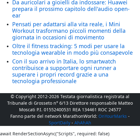
Da auricolari a gioielli da indossare: Huawei
prepara il prossimo capitolo dell'audio open-
ear
Pensati per adattarsi alla vita reale, i Mini
Workout trasformano piccoli momenti della
giornata in occasioni di movimento
Oltre il fitness tracking: 5 modi per usare la
tecnologia wearable in modo più consapevole
Con il suo arrivo in Italia, lo smartwatch
contribuisce a supportare ogni runner a
superare i propri record grazie a una
tecnologia professionale
© Copyright 2012-2026 Testata giornalistica registrata al
Tribunale di Grosseto n° 6/13 Direttore responsabile Matteo
Moscati P.I. 01552400531 REA 134461 ROC 24577
Fanno parte del network MarathonWorld:
OnYourMarks
-
SportDaily
-
AhAhAh
await RenderSectionAsync("Scripts", required: false)