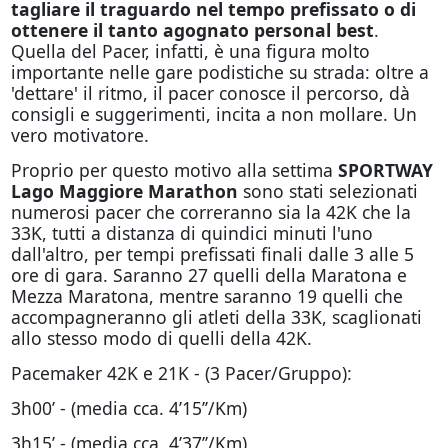
tagliare il traguardo nel tempo prefissato o di
ottenere il tanto agognato personal best
.
Quella del Pacer, infatti, è una figura molto
importante nelle gare podistiche su strada: oltre a
'dettare' il ritmo, il pacer conosce il percorso, dà
consigli e suggerimenti, incita a non mollare. Un
vero motivatore.
Proprio per questo motivo alla settima
SPORTWAY
Lago Maggiore Marathon
sono stati selezionati
numerosi pacer che correranno sia la 42K che la
33K, tutti a distanza di quindici minuti l'uno
dall'altro, per tempi prefissati finali dalle 3 alle 5
ore di gara. Saranno 27 quelli della Maratona e
Mezza Maratona, mentre saranno 19 quelli che
accompagneranno gli atleti della 33K, scaglionati
allo stesso modo di quelli della 42K.
Pacemaker 42K e 21K - (3 Pacer/Gruppo):
3h00’ - (media cca. 4’15’’/Km)
3h15’ - (media cca. 4’37’’/Km)