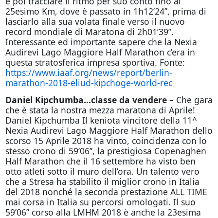
e poi tracciare il ritmo per suo conto fino al
25esimo Km, dove è passato in 1h12’24’’, prima di
lasciarlo alla sua volata finale verso il nuovo
record mondiale di Maratona di 2h01’39’’.
Interessante ed importante sapere che la Nexia
Audirevi Lago Maggiore Half Marathon c’era in
questa stratosferica impresa sportiva. Fonte:
https://www.iaaf.org/news/report/berlin-
marathon-2018-eliud-kipchoge-world-rec
Daniel Kipchumba…classe da vendere
– Che gara
che è stata la nostra mezza maratona di Aprile!
Daniel Kipchumba Il keniota vincitore della 11^
Nexia Audirevi Lago Maggiore Half Marathon dello
scorso 15 Aprile 2018 ha vinto, coincidenza con lo
stesso crono di 59’06’’, la prestigiosa Copenaghen
Half Marathon che il 16 settembre ha visto ben
otto atleti sotto il muro dell’ora. Un talento vero
che a Stresa ha stabilito il miglior crono in Italia
del 2018 nonché la seconda prestazione ALL TIME
mai corsa in Italia su percorsi omologati. Il suo
59’06’’ corso alla LMHM 2018 è anche la 23esima