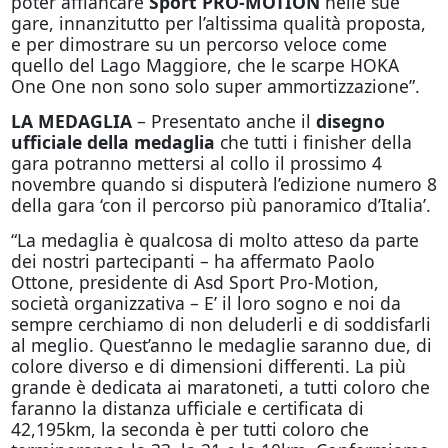
poter affiancare
Sport PRO-MOTION
nelle sue
gare, innanzitutto per l’altissima qualità proposta,
e per dimostrare su un percorso veloce come
quello del Lago Maggiore, che le scarpe HOKA
One One non sono solo super ammortizzazione”.
LA MEDAGLIA
– Presentato anche il
disegno
ufficiale della medaglia
che tutti i finisher della
gara potranno mettersi al collo il prossimo 4
novembre quando si disputerà l’edizione numero 8
della gara ‘con il percorso più panoramico d’Italia’.
“La medaglia è qualcosa di molto atteso da parte
dei nostri partecipanti – ha affermato Paolo
Ottone, presidente di Asd Sport Pro-Motion,
società organizzativa – E’ il loro sogno e noi da
sempre cerchiamo di non deluderli e di soddisfarli
al meglio. Quest’anno le medaglie saranno due, di
colore diverso e di dimensioni differenti. La più
grande è dedicata ai maratoneti, a tutti coloro che
faranno la distanza ufficiale e certificata di
42,195km, la seconda è per tutti coloro che