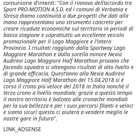
comunione d’intenti: “
Con il rinnovo dell’accordo tra
Sport PRO-MOTION A.S.D. ed i comuni di Verbania e
Stresa diamo continuità a due progetti che dati alla
mano rappresentano uno strumento concreto per
creare ricadute economiche sul territorio in periodi di
bassa stagione e soprattutto un eccellente veicolo
promozionale per il Lago Maggiore e l’intera
Provincia. I risultati raggiunti dalla Sportway Lago
Maggiore Marathon e dalla sorella minore N
exia
Audirevi Lago Maggiore Half Marathon
provano che
facendo squadra si ottengono risultati di alto livello e
di grande efficacia. Quest’anno alla N
exia Audirevi
Lago Maggiore Half Marathon
del 15.04.2018 si è
corso il crono più veloce del 2018 in Italia nonché il
terzo crono a livello mondiale; grazie a questo tempo
il nostro territorio è balzato alle cronache mondiali
per la sua bellezza e per i suoi percorsi filanti e veloci
e siamo sicuri questo ci aiuterà a vendere meglio le
nostre gare in futuro
”.
LINK_ADSENSE