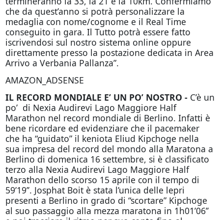
termineranno la 33, la 21 e la 10km. Confermiamo
che da quest’anno si potrà personalizzare la
medaglia con nome/cognome e il Real Time
conseguito in gara. Il Tutto potrà essere fatto
iscrivendosi sul nostro sistema online oppure
direttamente presso la postazione dedicata in Area
Arrivo a Verbania Pallanza”.
AMAZON_ADSENSE
IL RECORD MONDIALE E’ UN PO’ NOSTRO -
C’è un
po’ di Nexia Audirevi Lago Maggiore Half
Marathon nel record mondiale di Berlino. Infatti è
bene ricordare ed evidenziare che il pacemaker
che ha “guidato” il keniota Eliud Kipchoge nella
sua impresa del record del mondo alla Maratona a
Berlino di domenica 16 settembre, si è classificato
terzo alla Nexia Audirevi Lago Maggiore Half
Marathon dello scorso 15 aprile con il tempo di
59’19’’. Josphat Boit è stata l’unica delle lepri
presenti a Berlino in grado di “scortare” Kipchoge
al suo passaggio alla mezza maratona in 1h01’06’’