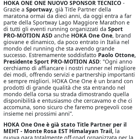
HOKA ONE ONE NUOVO SPONSOR TECNICO
-
Grazie a
Sportway
, già Title Partner della
maratona ormai da dieci anni, da
oggi
entra a far
parte della Sportway Lago Maggiore Marathon e
di tutti gli eventi running organizzati da
Sport
PRO-MOTION ASD
anche
HOKA One One
, brand
giovane e dinamico, da poco entrato in Italia nel
mondo del running che sta avendo grande
successo. Estremamente soddisfatto
Paolo Ottone,
Presidente
Sport PRO-MOTION ASD
: "Ogni anno
cerchiamo di affiancare i nostri runner nel migliore
dei modi, offrendo servizi e partnership importanti
e sempre migliori. HOKA One One è un brand con
prodotti di grande qualità che sta entrando nel
mondo della corsa su strada dimostrando quella
disponibilità e entusiasmo che cercavamo e che ci
accomuna, sono sicuro che faremo pregevoli cose
insieme nei prossimi anni”.
HOKA One One è già stato Title Partner per il
MEHT - Monte Rosa EST Himalayan Trail,
la
nuova gara totalmente off-road organizzata per la