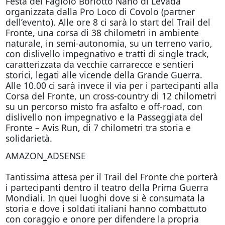
Festa del Fagiolo Borlotto Nano di Levada
organizzata dalla Pro Loco di Covolo (partner
dell’evento). Alle ore 8 ci sarà lo start del Trail del
Fronte, una corsa di 38 chilometri in ambiente
naturale, in semi-autonomia, su un terreno vario,
con dislivello impegnativo e tratti di single track,
caratterizzata da vecchie carrarecce e sentieri
storici, legati alle vicende della Grande Guerra.
Alle 10.00 ci sarà invece il via per i partecipanti alla
Corsa del Fronte, un cross-country di 12 chilometri
su un percorso misto fra asfalto e off-road, con
dislivello non impegnativo e la Passeggiata del
Fronte – Avis Run, di 7 chilometri tra storia e
solidarietà.
AMAZON_ADSENSE
Tantissima attesa per il Trail del Fronte che porterà
i partecipanti dentro il teatro della Prima Guerra
Mondiali. In quei luoghi dove si è consumata la
storia e dove i soldati italiani hanno combattuto
con coraggio e onore per difendere la propria