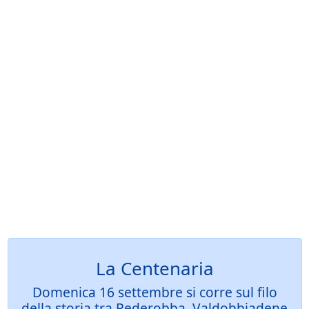
La Centenaria
Domenica 16 settembre si corre sul filo
della storia tra Pederobba, Valdobbiadene