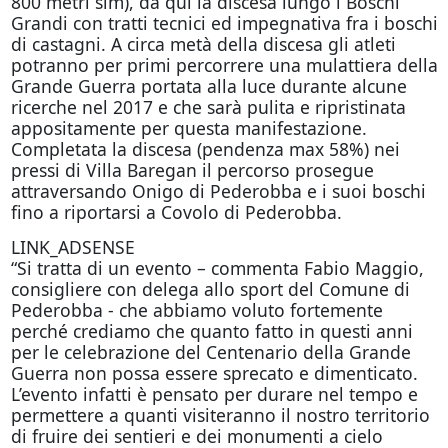
800 metri slm), da qui la discesa lungo i Boschi
Grandi con tratti tecnici ed impegnativa fra i boschi
di castagni. A circa metà della discesa gli atleti
potranno per primi percorrere una mulattiera della
Grande Guerra portata alla luce durante alcune
ricerche nel 2017 e che sarà pulita e ripristinata
appositamente per questa manifestazione.
Completata la discesa (pendenza max 58%) nei
pressi di Villa Baregan il percorso prosegue
attraversando Onigo di Pederobba e i suoi boschi
fino a riportarsi a Covolo di Pederobba.
LINK_ADSENSE
“Si tratta di un evento – commenta Fabio Maggio,
consigliere con delega allo sport del Comune di
Pederobba - che abbiamo voluto fortemente
perché crediamo che quanto fatto in questi anni
per le celebrazione del Centenario della Grande
Guerra non possa essere sprecato e dimenticato.
L’evento infatti è pensato per durare nel tempo e
permettere a quanti visiteranno il nostro territorio
di fruire dei sentieri e dei monumenti a cielo