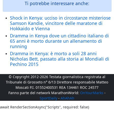
Ti potrebbe interessare anche:
Shock in Kenya: ucciso in circostanze misteriose
Samson Kandie, vincitore delle maratone di
Hokkaido e Vienna
Dramma in Kenya dove un cittadino italiano di
65 anni è morto durante un allenamento di
running
Dramma in Kenya: è morto a soli 28 anni
Nicholas Bett, passato alla storia ai Mondiali di
Pechino 2015
© Copyright 2012-2026 Testata giornalistica registrata al
Tribunale di Grosseto n° 6/13 Direttore responsabile Matteo
Moscati P.I. 01552400531 REA 134461 ROC 24577
Fanno parte del network MarathonWorld:
OnYourMarks
-
SportDaily
-
AhAhAh
await RenderSectionAsync("Scripts", required: false)