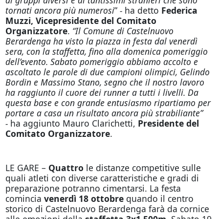
tornati ancora più numerosi
”
-
ha detto
Federica
Muzzi, Vicepresidente del Comitato
Organizzatore
.
“Il Comune di Castelnuovo
Berardenga ha visto la piazza in festa dal venerdì
sera, con la staffetta, fino alla domenica pomeriggio
dell’evento. Sabato pomeriggio abbiamo accolto e
ascoltato le parole di due campioni olimpici, Gelindo
Bordin e Massimo Stano, segno che il nostro lavoro
ha raggiunto il cuore dei runner a tutti i livelli. Da
questa base e con grande entusiasmo ripartiamo per
portare a casa un risultato ancora più strabiliante”
-
ha aggiunto Mauro Clarichetti,
Presidente del
Comitato Organizzatore
.
LE GARE –
Quattro
le distanze competitive sulle
quali atleti con diverse caratteristiche e gradi di
preparazione potranno cimentarsi. La festa
comincia
venerdì 18 ottobre
quando il centro
storico di Castelnuovo Berardenga farà da cornice
alle emozioni della
staffetta 3x1.500m
. Sabato 19