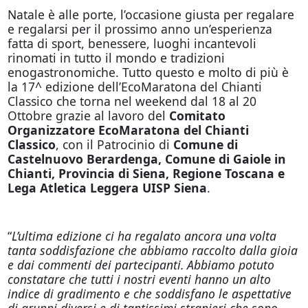
Natale è alle porte, l’occasione giusta per regalare
e regalarsi per il prossimo anno un’esperienza
fatta di sport, benessere, luoghi incantevoli
rinomati in tutto il mondo e tradizioni
enogastronomiche. Tutto questo e molto di più è
la 17^ edizione dell’EcoMaratona del Chianti
Classico che torna nel weekend dal 18 al 20
Ottobre grazie al lavoro del
Comitato
Organizzatore EcoMaratona del Chianti
Classico
, con il Patrocinio di
Comune di
Castelnuovo Berardenga, Comune di Gaiole in
Chianti,
Provincia di Siena, Regione Toscana e
Lega Atletica Leggera UISP Siena
.
“
L’ultima edizione ci ha regalato ancora una volta
tanta soddisfazione che abbiamo raccolto dalla gioia
e dai commenti dei partecipanti. Abbiamo potuto
constatare che tutti i nostri eventi hanno un alto
indice di gradimento e che soddisfano le aspettative
di gruppi diversi e di tantissimi stranieri che sono