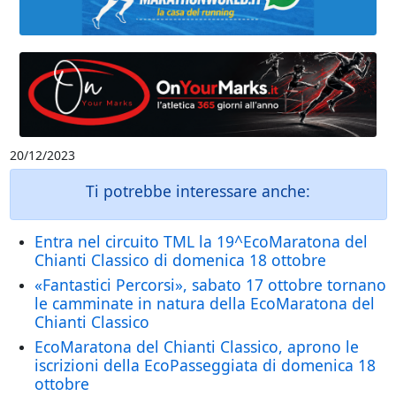
20/12/2023
Ti potrebbe interessare anche:
Entra nel circuito TML la 19^EcoMaratona del
Chianti Classico di domenica 18 ottobre
«Fantastici Percorsi», sabato 17 ottobre tornano
le camminate in natura della EcoMaratona del
Chianti Classico
EcoMaratona del Chianti Classico, aprono le
iscrizioni della EcoPasseggiata di domenica 18
ottobre