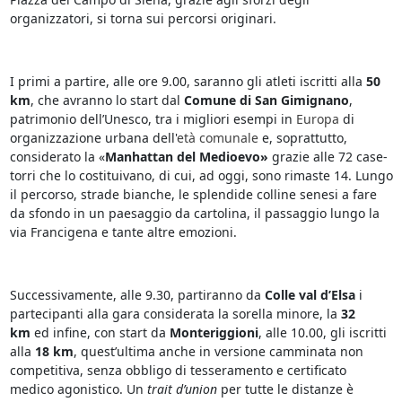
organizzatori, si torna sui percorsi originari.
I primi a partire, alle ore 9.00, saranno gli atleti iscritti alla
50
km
, che avranno lo start dal
Comune di San Gimignano
,
patrimonio dell’Unesco, tra i migliori esempi in
Europa
di
organizzazione urbana dell'
età comunale
e, soprattutto,
considerato la «
Manhattan del Medioevo»
grazie alle 72 case-
torri che lo costituivano, di cui, ad oggi, sono rimaste 14. Lungo
il percorso, strade bianche, le splendide colline senesi a fare
da sfondo in un paesaggio da cartolina, il passaggio lungo la
via Francigena e tante altre emozioni.
Successivamente, alle 9.30, partiranno da
Colle val d’Elsa
i
partecipanti alla gara considerata la sorella minore, la
32
km
ed infine, con start da
Monteriggioni
, alle 10.00, gli iscritti
alla
18 km
, quest’ultima anche in versione camminata non
competitiva, senza obbligo di tesseramento e certificato
medico agonistico. Un
trait d’union
per tutte le distanze è