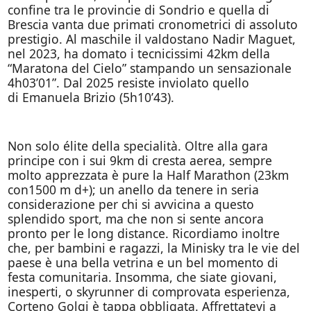
confine tra le provincie di Sondrio e quella di
Brescia vanta due primati cronometrici di assoluto
prestigio. Al maschile il valdostano Nadir Maguet,
nel 2023, ha domato i tecnicissimi 42km della
“Maratona del Cielo” stampando un sensazionale
4h03’01”. Dal 2025 resiste inviolato quello
di Emanuela Brizio (5h10’43).
Non solo élite della specialità. Oltre alla gara
principe con i sui 9km di cresta aerea, sempre
molto apprezzata è pure la Half Marathon (23km
con1500 m d+); un anello da tenere in seria
considerazione per chi si avvicina a questo
splendido sport, ma che non si sente ancora
pronto per le long distance. Ricordiamo inoltre
che, per bambini e ragazzi, la Minisky tra le vie del
paese è una bella vetrina e un bel momento di
festa comunitaria. Insomma, che siate giovani,
inesperti, o skyrunner di comprovata esperienza,
Corteno Golgi è tappa obbligata. Affrettatevi a