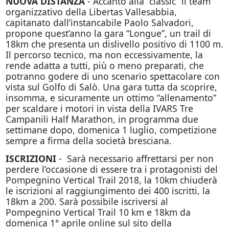
NUOVA DISTANZA
- Accanto alla “classic” il team
organizzativo della Libertas Vallesabbia,
capitanato dall’instancabile Paolo Salvadori,
propone quest’anno la gara “Longue”, un trail di
18km che presenta un dislivello positivo di 1100 m.
Il percorso tecnico, ma non eccessivamente, la
rende adatta a tutti, più o meno preparati, che
potranno godere di uno scenario spettacolare con
vista sul Golfo di Salò. Una gara tutta da scoprire,
insomma, e sicuramente un ottimo “allenamento”
per scaldare i motori in vista della IVARS Tre
Campanili Half Marathon, in programma due
settimane dopo, domenica 1 luglio, competizione
sempre a firma della società bresciana.
ISCRIZIONI
- Sarà necessario affrettarsi per non
perdere l’occasione di essere tra i protagonisti del
Pompegnino Vertical Trail 2018, la 10km chiuderà
le iscrizioni al raggiungimento dei 400 iscritti, la
18km a 200. Sarà possibile iscriversi al
Pompegnino Vertical Trail 10 km e 18km da
domenica 1° aprile online sul sito della