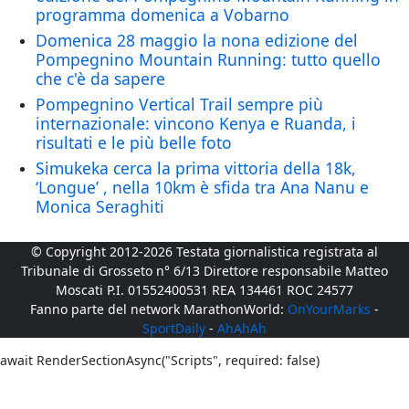
programma domenica a Vobarno
Domenica 28 maggio la nona edizione del
Pompegnino Mountain Running: tutto quello
che c'è da sapere
Pompegnino Vertical Trail sempre più
internazionale: vincono Kenya e Ruanda, i
risultati e le più belle foto
Simukeka cerca la prima vittoria della 18k,
‘Longue’ , nella 10km è sfida tra Ana Nanu e
Monica Seraghiti
© Copyright 2012-2026 Testata giornalistica registrata al
Tribunale di Grosseto n° 6/13 Direttore responsabile Matteo
Moscati P.I. 01552400531 REA 134461 ROC 24577
Fanno parte del network MarathonWorld:
OnYourMarks
-
SportDaily
-
AhAhAh
await RenderSectionAsync("Scripts", required: false)