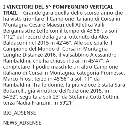
I VINCITORI DEL 5^ POMPEGNINO VERTICAL
TRAIL
– Grande gara quella dello scorso anno che
ha visto trionfare il Campione italiano di Corsa in
Montagna Cesare Maestri dell'Atletica Valli
Bergamasche Leffe con il tempo di 43'58'', a soli
1'12'' dal record della gara, ottenuto da Alex
Baldaccini nel 2015 in 42'46''. Alle sue spalle il
Campione del Mondo di Corsa in Montagna
Lunghe Distanze 2016, il valsabbino Alessandro
Rambaldini, che ha chiuso il trail in 45'47''. A
completare il podio maschile un altro Campione
italiano di Corsa in Montagna, categoria Promesse,
Marco Filosi, terzo in 45'58'' a soli 11'' da
Rambaldini. Tra le donne, la più veloce è stata Sara
Bottarelli, già vincitrice dell’edizione 2015, in
54’32”, seguita a soli 23” da Stefania Cotti Cottini;
terza Nadia Franzini, in 59’21”.
BIG_ADSENSE
NEWS_ADSENSE