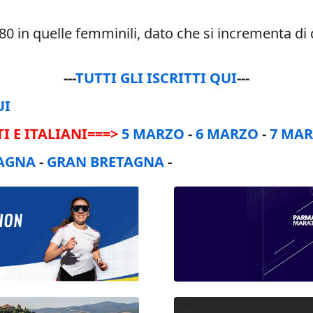
280 in quelle femminili, dato che si incrementa di 
---
TUTTI GLI ISCRITTI QUI
---
UI
I E ITALIANI===>
5 MARZO
-
6 MARZO
-
7 MA
AGNA
-
GRAN BRETAGNA
-