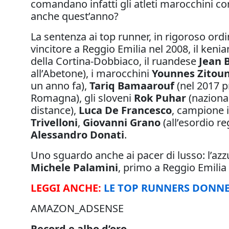
comandano infatti gli atleti marocchini con 9
anche quest’anno?
La sentenza ai top runner, in rigoroso ordi
vincitore a Reggio Emilia nel 2008, il keni
della Cortina-Dobbiaco, il ruandese
Jean 
all’Abetone), i marocchini
Younnes Zitoun
un anno fa),
Tariq Bamaarouf
(nel 2017 p
Romagna), gli sloveni
Rok Puhar
(nazional
distance),
Luca De Francesco
, campione i
Trivelloni
,
Giovanni Grano
(all’esordio re
Alessandro Donati
.
Uno sguardo anche ai pacer di lusso: l’az
Michele Palamini
, primo a Reggio Emilia
LEGGI ANCHE:
LE TOP RUNNERS DONN
AMAZON_ADSENSE
Record e albo d’oro