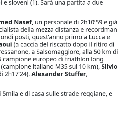
pi e sloveni (1). Sarà una partita a due
med Nasef
, un personale di 2h10’59 e già
ecialista della mezza distanza e recordman
condi posti, quest’anno primo a Lucca e
aoui
(a caccia del riscatto dopo il ritiro di
Bressanone, a Salsomaggiore, alla 50 km di
6 campione europeo di triathlon long
(campione italiano M35 sui 10 km),
Silvio
di 2h17’24),
Alexander Stuffer
,
i 5mila e di casa sulle strade reggiane, e