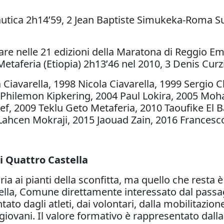
utica 2h14’59, 2 Jean Baptiste Simukeka-Roma S
rare nelle 21 edizioni della Maratona di Reggio Em
etaferia (Etiopia) 2h13’46 nel 2010, 3 Denis Curz
a Ciavarella, 1998 Nicola Ciavarella, 1999 Sergio
3 Philemon Kipkering, 2004 Paul Lokira, 2005 Mo
, 2009 Teklu Geto Metaferia, 2010 Taoufike El 
 Lahcen Mokraji, 2015 Jaouad Zain, 2016 Francesc
di Quattro Castella
oria ai pianti della sconfitta, ma quello che resta è
tella, Comune direttamente interessato dal passa
ntato dagli atleti, dai volontari, dalla mobilitazi
iovani. Il valore formativo è rappresentato dalla 