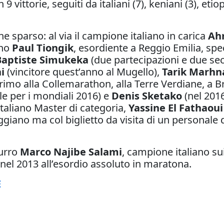
 vittorie, seguiti da italiani (7), keniani (3), etio
ne sparso: al via il campione italiano in carica
Ah
ano
Paul Tiongik
, esordiente a Reggio Emilia, sp
Baptiste Simukeka
(due partecipazioni e due se
i
(vincitore quest’anno al Mugello),
Tarik Marhn
rimo alla Collemarathon, alla Terre Verdiane, a 
e per i mondiali 2016) e
Denis Sketako
(nel 201
taliano Master di categoria,
Yassine El Fathaoui
ggiano ma col biglietto da visita di un personale 
zurro
Marco Najibe Salami
, campione italiano su
 nel 2013 all’esordio assoluto in maratona.
E