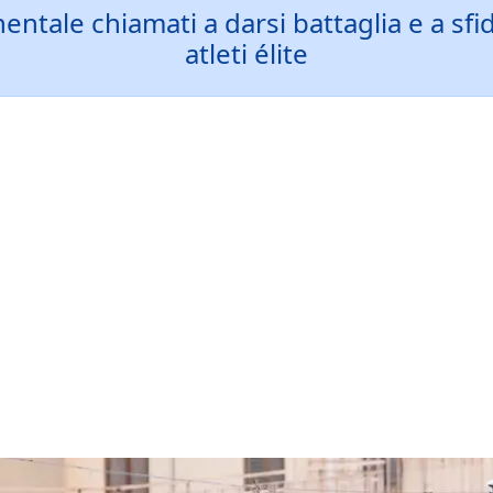
tale chiamati a darsi battaglia e a sfid
atleti élite