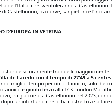
la dell’Italia, che sventoleranno a Castelbuono il 2
de di Castelbuono, tra curve, sanpietrini e l’incit
DO D’EUROPA IN VETRINA
ù costanti e sicuramente tra quelli maggiormente 
illa de Laredo con il tempo di 27’49 a 5 cente
ondo miglior tempo per un britannico, solo dietr
britannico è giunto terzo alla TCS London Marath
etitivo, ha già corso a Castelbuono nel 2023, con
, dopo un infortunio che lo ha costretto a saltar