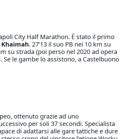
oli City Half Marathon. È stato il primo
Al Khaimah
. 27’13 il suo PB nei 10 km su
 km su strada (poi perso nel 2020 ad opera
i. Se le gambe lo assistono, a Castelbuono
peo, ottenuto grazie ad uno
ccessivo per soli 37 secondi. Specialista
pace di adattarsi alle gare tattiche e dure
stesso crono del vincitore l’etiope Worku