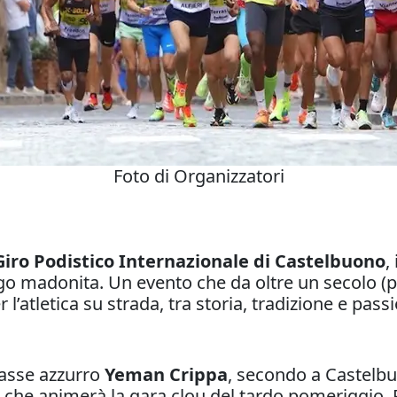
Foto di Organizzatori
Giro Podistico Internazionale di Castelbuono
,
go madonita. Un evento che da oltre un secolo (p
l’atletica su strada, tra storia, tradizione e pas
lasse azzurro
Yeman Crippa
, secondo a Castelbu
élite che animerà la gara clou del tardo pomeriggio