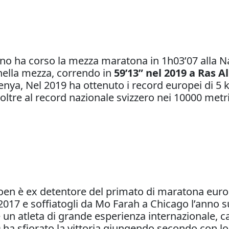
o ha corso la mezza maratona in 1h03’07 alla Nap
nella mezza, correndo in
59’13” nel 2019 a Ras 
enya, Nel 2019 ha ottenuto i record europei di 5
oltre al record nazionale svizzero nei 10000 metr
en è ex detentore del primato di maratona euro
017 e soffiatogli da Mo Farah a Chicago l’anno su
 un atleta di grande esperienza internazionale, ca
ha sfiorato la vittoria giungendo secondo con lo 