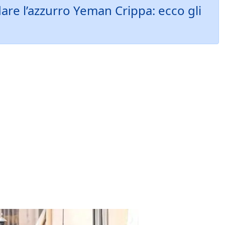
are l’azzurro Yeman Crippa: ecco gli