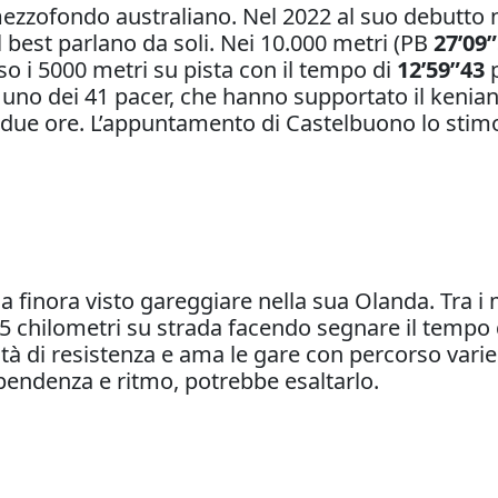
ezzofondo australiano. Nel 2022 al suo debutto ne
best parlano da soli. Nei 10.000 metri (PB
27’09”
so i 5000 metri su pista con il tempo di
12’59”43
p
to uno dei 41 pacer, che hanno supportato il kenia
ue ore. L’appuntamento di Castelbuono lo stimol
a finora visto gareggiare nella sua Olanda. Tra i 
5 chilometri su strada facendo segnare il tempo d
 di resistenza e ama le gare con percorso vari
 pendenza e ritmo, potrebbe esaltarlo.