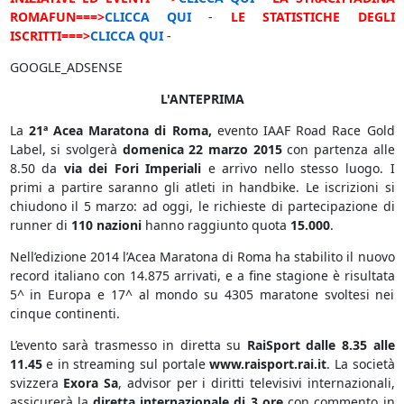
ROMAFUN===>
CLICCA QUI
-
LE STATISTICHE DEGLI
ISCRITTI===>
CLICCA QUI
-
GOOGLE_ADSENSE
L'ANTEPRIMA
La
21ª
Acea Maratona di Roma,
evento IAAF Road Race Gold
Label, si svolgerà
domenica 22 marzo 2015
con partenza alle
8.50 da
via dei Fori Imperiali
e arrivo nello stesso luogo. I
primi a partire saranno gli atleti in handbike. Le iscrizioni si
chiudono il 5 marzo: ad oggi, le richieste di partecipazione di
runner di
110 nazioni
hanno raggiunto quota
15.000
.
Nell’edizione 2014 l’Acea Maratona di Roma ha stabilito il nuovo
record italiano con 14.875 arrivati, e a fine stagione è risultata
5^ in Europa e 17^ al mondo su 4305 maratone svoltesi nei
cinque continenti.
L’evento sarà trasmesso in diretta su
RaiSport dalle 8.35 alle
11.45
e in streaming sul portale
www.raisport.rai.it
. La società
svizzera
Exora Sa
, advisor per i diritti televisivi internazionali,
assicurerà la
diretta internazionale di 3 ore
con commento in