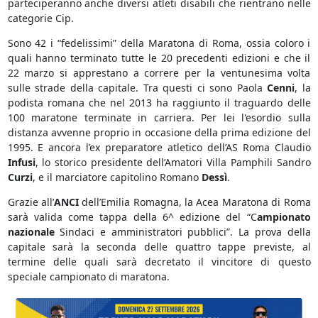
parteciperanno anche diversi atleti disabili che rientrano nelle
categorie Cip.
Sono 42 i “fedelissimi” della Maratona di Roma, ossia coloro i
quali hanno terminato tutte le 20 precedenti edizioni e che il
22 marzo si apprestano a correre per la ventunesima volta
sulle strade della capitale. Tra questi ci sono Paola
Cenni
, la
podista romana che nel 2013 ha raggiunto il traguardo delle
100 maratone terminate in carriera. Per lei l'esordio sulla
distanza avvenne proprio in occasione della prima edizione del
1995. E ancora l’ex preparatore atletico dell’AS Roma Claudio
Infusi
, lo storico presidente dell’Amatori Villa Pamphili Sandro
Curzi
, e il marciatore capitolino Romano
Dessì
.
Grazie all’
ANCI
dell’Emilia Romagna, la Acea Maratona di Roma
sarà valida come tappa della 6^ edizione del “C
ampionato
nazionale
Sindaci e amministratori pubblici”. La prova della
capitale sarà la seconda delle quattro tappe previste, al
termine delle quali sarà decretato il vincitore di questo
speciale campionato di maratona.