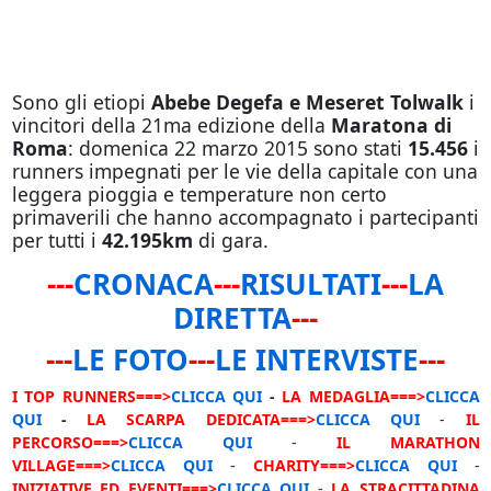
Sono gli etiopi
Abebe Degefa e Meseret Tolwalk
i
vincitori della 21ma edizione della
Maratona di
Roma
: domenica 22 marzo 2015 sono stati
15.456
i
runners impegnati per le vie della capitale con una
leggera pioggia e temperature non certo
primaverili che hanno accompagnato i partecipanti
per tutti i
42.195km
di gara.
---
CRONACA
---
RISULTATI
---
LA
DIRETTA
---
---
LE FOTO
---
LE INTERVISTE
---
I TOP RUNNERS===>
CLICCA QUI
-
LA MEDAGLIA===>
CLICCA
QUI
-
LA SCARPA DEDICATA===>
CLICCA QUI
-
IL
PERCORSO===>
CLICCA QUI
-
IL MARATHON
VILLAGE===>
CLICCA QUI
-
CHARITY===>
CLICCA QUI
-
INIZIATIVE ED EVENTI===>
CLICCA QUI
-
LA STRACITTADINA