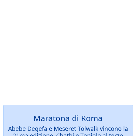
Maratona di Roma
Abebe Degefa e Meseret Tolwalk vincono la
21ma edizione, Chatbi e Toniolo al terzo