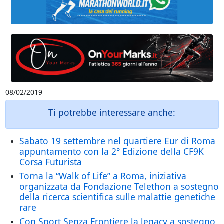
08/02/2019
Ti potrebbe interessare anche:
Sabato 19 settembre nel quartiere Eur di Roma
appuntamento con la 2° Edizione della CF9K
Corsa Futurista
Torna la “Walk of Life” a Roma, iniziativa
organizzata da Fondazione Telethon a sostegno
della ricerca scientifica sulle malattie genetiche
rare
Con Sport Senza Frontiere la legacy a sostegno