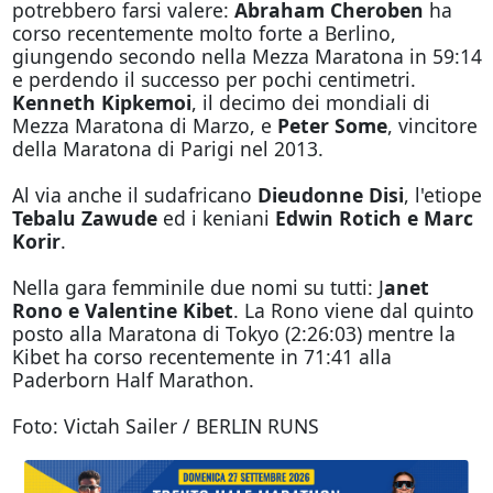
potrebbero farsi valere:
Abraham Cheroben
ha
corso recentemente molto forte a Berlino,
giungendo secondo nella Mezza Maratona in 59:14
e perdendo il successo per pochi centimetri.
Kenneth Kipkemoi
, il decimo dei mondiali di
Mezza Maratona di Marzo, e
Peter Some
, vincitore
della Maratona di Parigi nel 2013.
Al via anche il sudafricano
Dieudonne Disi
, l'etiope
Tebalu Zawude
ed i keniani
Edwin Rotich e Marc
Korir
.
Nella gara femminile due nomi su tutti: J
anet
Rono e Valentine Kibet
. La Rono viene dal quinto
posto alla Maratona di Tokyo (2:26:03) mentre la
Kibet ha corso recentemente in 71:41 alla
Paderborn Half Marathon.
Foto: Victah Sailer / BERLIN RUNS