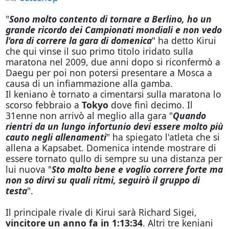
"
Sono molto contento di tornare a Berlino, ho un
grande ricordo dei Campionati mondiali e non vedo
l'ora di correre la gara di domenica
" ha detto Kirui
che qui vinse il suo primo titolo iridato sulla
maratona nel 2009, due anni dopo si riconfermò a
Daegu per poi non potersi presentare a Mosca a
causa di un infiammazione alla gamba.
Il keniano è tornato a cimentarsi sulla maratona lo
scorso febbraio a
Tokyo
dove finì decimo. Il
31enne non arrivò al meglio alla gara "
Quando
rientri da un lungo infortunio devi essere molto più
cauto negli allenamenti
" ha spiegato l'atleta che si
allena a Kapsabet. Domenica intende mostrare di
essere tornato qullo di sempre su una distanza per
lui nuova "
Sto molto bene e voglio correre forte ma
non so dirvi su quali ritmi, seguirò il gruppo di
testa
".
Il principale rivale di Kirui sarà Richard Sigei,
vincitore un anno fa in 1:13:34
. Altri tre keniani