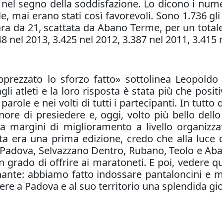
 nel segno della soddisfazione. Lo dicono i num
, mai erano stati così favorevoli. Sono 1.736 gli 
gara da 21, scattata da Abano Terme, per un total
48 nel 2013, 3.425 nel 2012, 3.387 nel 2011, 3.415 
prezzato lo sforzo fatto» sottolinea Leopoldo 
li atleti e la loro risposta è stata più che posi
role e nei volti di tutti i partecipanti. In tutto q
onore di presiedere e, oggi, volto più bello dell
 margini di miglioramento a livello organizzat
ta era una prima edizione, credo che alla luce 
i (Padova, Selvazzano Dentro, Rubano, Teolo e A
in grado di offrire ai maratoneti. E poi, vedere q
nante: abbiamo fatto indossare pantaloncini e 
ere a Padova e al suo territorio una splendida gio