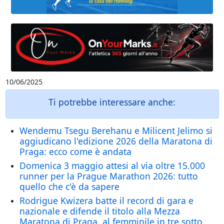
10/06/2025
Ti potrebbe interessare anche:
Wendemu Tsegu Berehanu e Milicent Jelimo si
aggiudicano l'edizione 2026 della Maratona di
Praga: ecco come è andata
Domenica 3 maggio attesi al via oltre 15.000
runner per la Prague Marathon 2026: tutto
quello che c'è da sapere
Rodrigue Kwizera batte il record di gara e
nazionale e difende il titolo alla Mezza
Maratona di Praga, al femminile in tre sotto