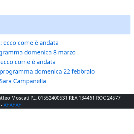
na: ecco come è andata
n programma domenica 8 marzo
: ecco come è andata
 in programma domenica 22 febbraio
a Sara Campanella
 Matteo Moscati P.I. 01552400531 REA 134461 ROC 24577
-
AhAhAh