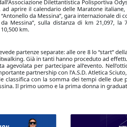
all’Associazione Dilettantistica Polisportiva Odys
ad aprire il calendario delle Maratone italiane
9^ “Antonello da Messina”, gara internazionale di 
 da Messina”, sulla distanza di km 21,097, la 
 10,500 km.
vede partenze separate: alle ore 8 lo “start” dell
alking. Già in tanti hanno proceduto ad effettuare
 agevolata per partecipare all’evento. Nell’ottic
mportante partnership con l’A.S.D. Atletica Sciut
iale classifica con la somma dei tempi delle due
ssina. Il primo uomo e la prima donna in graduato