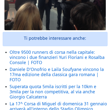
Ti potrebbe interessare anche:
Oltre 9500 runners di corsa nella capitale:
vincono i due finanzieri Yuri Floriani e Rosalba
Console | FOTO
Daniele D'Onofrio e Laila Soufyane vincono la
17ma edizione della classica gara romana |
FOTO
Superata quota 5mila iscritti per la 10km e
3mila per la non competitiva, al via anche
Giorgio Calcaterra
La 17^ Corsa di Miguel di domenica 31 gennaio
arriverà all'interno dello Stadio Olimpico