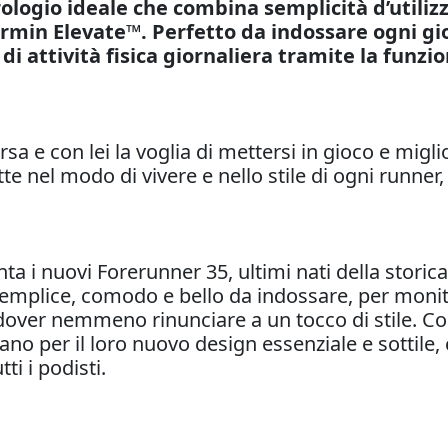
orologio ideale che combina semplicità d’utili
armin Elevate™. Perfetto da indossare ogni gio
di attività fisica giornaliera tramite la funzio
sa e con lei la voglia di mettersi in gioco e migli
ette nel modo di vivere e nello stile di ogni runn
 i nuovi Forerunner 35, ultimi nati della storica 
mplice, comodo e bello da indossare, per monitora
ver nemmeno rinunciare a un tocco di stile. Con 
zano per il loro nuovo design essenziale e sottile,
ti i podisti.