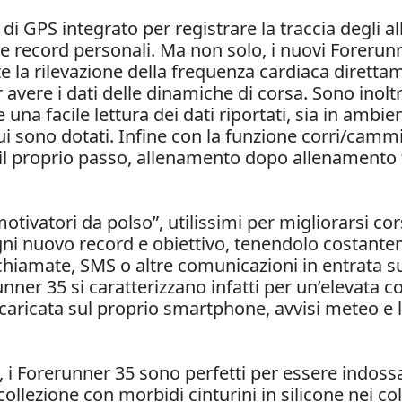
ati di GPS integrato per registrare la traccia degli
 e record personali. Ma non solo, i nuovi Forerun
 la rilevazione della frequenza cardiaca dirett
avere i dati delle dinamiche di corsa. Sono inoltr
una facile lettura dei dati riportati, sia in ambie
cui sono dotati. Infine con la funzione corri/cammi
 proprio passo, allenamento dopo allenamento fin
otivatori da polso”, utilissimi per migliorarsi co
ogni nuovo record e obiettivo, tenendolo costant
i chiamate, SMS o altre comunicazioni in entrata
ner 35 si caratterizzano infatti per un’elevata c
e caricata sul proprio smartphone, avvisi meteo 
e, i Forerunner 35 sono perfetti per essere indoss
 collezione con morbidi cinturini in silicone nei col