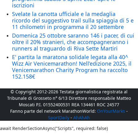
iscrizioni
Svelate la canotta ufficiale e la medaglia
ricordo del suggestivo trail sulla spiaggia di 5 e
11 chilometri in programma il 20 settembre
Domenica 25 ottobre saranno 146 i pacer, di cui
oltre il 20% stranieri, che accompagneranno i
runners al traguardo di Riva Sette Martiri
E' partita la maratona solidale legata alla 40^
Wizz Air Venicemarathon! Nell’edizione 2025, il
Venicemarathon Charity Program ha raccolto
152.158€
© Copyright 2012-2026 Testata giornalistica registrata al
Tribunale di Grosseto n° 6/13 Direttore responsabile Matteo
Moscati P.I. 01552400531 REA 134461 ROC 24577
Fanno parte del network MarathonWorld:
OnYourMarks
-
SportDaily
-
AhAhAh
await RenderSectionAsync("Scripts", required: false)