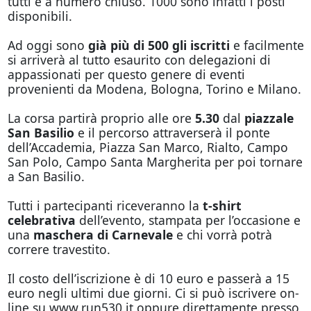
tutti e a numero chiuso. 1000 sono infatti i posti
disponibili.
Ad
oggi
sono
già più di
500 gli iscritti
e facilmente
si arriverà al tutto esaurito con delegazioni di
appassionati per questo genere di eventi
provenienti da Modena, Bologna, Torino e Milano.
La corsa partirà proprio alle ore
5.30
dal
piazzale
San Basilio
e il percorso attraverserà il ponte
dell’Accademia, Piazza San Marco, Rialto, Campo
San Polo, Campo Santa Margherita per poi tornare
a San Basilio.
Tutti i partecipanti riceveranno la
t-shirt
celebrativa
dell’evento, stampata per l’occasione e
una
maschera di Carnevale
e chi vorrà potrà
correre travestito.
Il costo dell’iscrizione è di 10 euro e passerà a 15
euro negli ultimi due giorni. Ci si può iscrivere on-
line su
www.run530.it
oppure direttamente presso