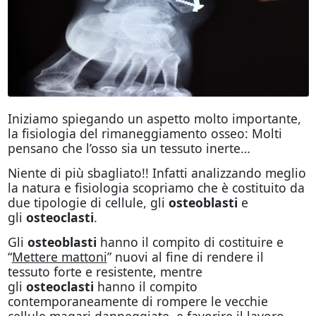
Iniziamo spiegando un aspetto molto importante,
la fisiologia del rimaneggiamento osseo: Molti
pensano che l’osso sia un tessuto inerte…
Niente di più sbagliato!! Infatti analizzando meglio
la natura e fisiologia scopriamo che è costituito da
due tipologie di cellule, gli
osteoblasti
e
gli
osteoclasti
.
Gli
osteoblasti
hanno il compito di costituire e
“
Mettere mattoni
” nuovi al fine di rendere il
tessuto forte e resistente, mentre
gli
osteoclasti
hanno il compito
contemporaneamente di rompere le vecchie
cellule magari danneggiate, e favorire il lavoro