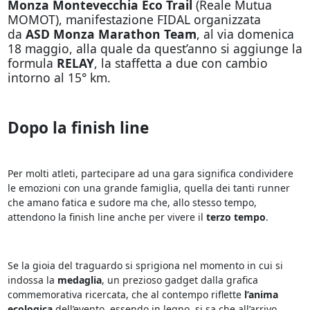
Monza Montevecchia Eco Trail
(Reale Mutua
MOMOT), manifestazione FIDAL organizzata
da
ASD
Monza Marathon Team
, al via domenica
18 maggio, alla quale da quest’anno si aggiunge la
formula
RELAY
, la staffetta a due con cambio
intorno al 15° km.
Dopo la finish line
Per molti atleti, partecipare ad una gara significa condividere
le emozioni con una grande famiglia, quella dei tanti runner
che amano fatica e sudore ma che, allo stesso tempo,
attendono la finish line anche per vivere il
terzo tempo
.
Se la gioia del traguardo si sprigiona nel momento in cui si
indossa la
medaglia
, un prezioso gadget dalla grafica
commemorativa ricercata, che al contempo riflette
l’anima
ecologica
dell’evento, essendo in legno, si sa che all’arrivo,