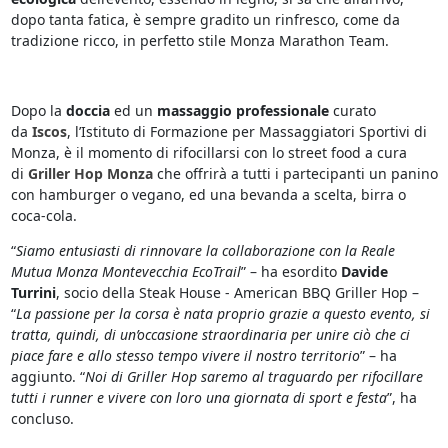
dopo tanta fatica, è sempre gradito un rinfresco, come da
tradizione ricco, in perfetto stile Monza Marathon Team.
Dopo la
doccia
ed un
massaggio professionale
curato
da
Iscos
, l’Istituto di Formazione per Massaggiatori Sportivi di
Monza, è il momento di rifocillarsi con lo street food a cura
di
Griller Hop Monza
che offrirà a tutti i partecipanti un panino
con hamburger o vegano, ed una bevanda a scelta, birra o
coca-cola.
“
Siamo entusiasti di rinnovare la collaborazione con la Reale
Mutua Monza Montevecchia EcoTrail
” – ha esordito
Davide
Turrini
, socio della Steak House - American BBQ Griller Hop –
“
La passione per la corsa è nata proprio grazie a questo evento, si
tratta, quindi, di un’occasione straordinaria per unire ciò che ci
piace fare e allo stesso tempo vivere il nostro territorio
” – ha
aggiunto. “
Noi di Griller Hop saremo al traguardo per rifocillare
tutti i runner e vivere con loro una giornata di sport e festa
”, ha
concluso.