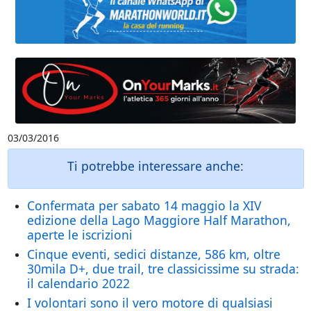
03/03/2016
Ti potrebbe interessare anche:
Confermata per sabato 14 maggio la XIV
edizione della Lago Maggiore Half Marathon,
aperte le iscrizioni
Cinque eventi, sedici distanze, 586 km, oltre
30mila D+, due trail, tre classicissime su strada:
il calendario 2022
I volontari sono il vero motore di qualsiasi