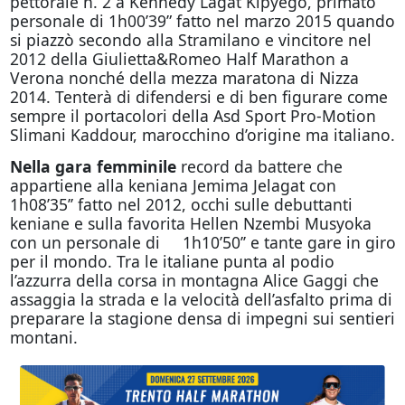
pettorale n. 2 a Kennedy Lagat Kipyego, primato
personale di 1h00’39” fatto nel marzo 2015 quando
si piazzò secondo alla Stramilano e vincitore nel
2012 della Giulietta&Romeo Half Marathon a
Verona nonché della mezza maratona di Nizza
2014. Tenterà di difendersi e di ben figurare come
sempre il portacolori della Asd Sport Pro-Motion
Slimani Kaddour, marocchino d’origine ma italiano.
Nella gara femminile
record da battere che
appartiene alla keniana Jemima Jelagat con
1h08’35’’ fatto nel 2012, occhi sulle debuttanti
keniane e sulla favorita Hellen Nzembi Musyoka
con un personale di 1h10’50’’ e tante gare in giro
per il mondo. Tra le italiane punta al podio
l’azzurra della corsa in montagna Alice Gaggi che
assaggia la strada e la velocità dell’asfalto prima di
preparare la stagione densa di impegni sui sentieri
montani.