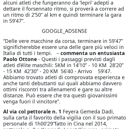
alcuni atleti che fungeranno da ‘lepri’ adepti a
dettare il forsennato ritmo, si proverà a correre ad
un ritmo di 2’50” al km e quindi terminare la gara
in 59’47”.
GOOGLE_ADSENSE
“Delle vere macchine da corsa, terminare in 59’47”
significherebbe essere una delle gare più veloci in
Italia di tutti i tempi. –
commenta un entusiasta
Paolo Ottone
- Questi i passaggi previsti dagli
atleti d’élite maschili: 5KM in 14’10’’ - 10 KM 28’20’’
- 15 KM 42’30’’ - 20 KM 56’40 - Arrivo 59’47.
Abbiamo trovato atleti di comprovata esperienza e
anche tanti debuttanti sui quali abbiamo davvero
ottimi riscontri tra allenamenti e gare su altre
distanze. Può essere che tra questi giovanissimi
venga fuori il vincitore”.
Al via col pettorale n. 1
Feyera Gemeda Dadi,
sulla carta il favorito della vigilia con il suo primato
personale di 1h00’29”fatto in Cina nel 2014,