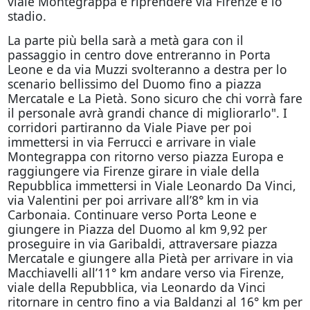
viale Montegrappa e riprendere via Firenze e lo
stadio.
La parte più bella sarà a metà gara con il
passaggio in centro dove entreranno in Porta
Leone e da via Muzzi svolteranno a destra per lo
scenario bellissimo del Duomo fino a piazza
Mercatale e La Pietà. Sono sicuro che chi vorrà fare
il personale avrà grandi chance di migliorarlo". I
corridori partiranno da Viale Piave per poi
immettersi in via Ferrucci e arrivare in viale
Montegrappa con ritorno verso piazza Europa e
raggiungere via Firenze girare in viale della
Repubblica immettersi in Viale Leonardo Da Vinci,
via Valentini per poi arrivare all’8° km in via
Carbonaia. Continuare verso Porta Leone e
giungere in Piazza del Duomo al km 9,92 per
proseguire in via Garibaldi, attraversare piazza
Mercatale e giungere alla Pietà per arrivare in via
Macchiavelli all’11° km andare verso via Firenze,
viale della Repubblica, via Leonardo da Vinci
ritornare in centro fino a via Baldanzi al 16° km per