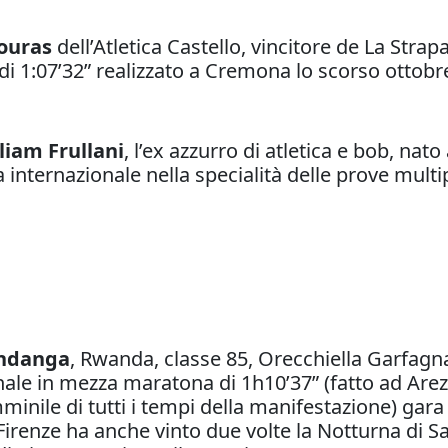
ouras
dell’Atletica Castello, vincitore de La Stra
i 1:07’32” realizzato a Cremona lo scorso ottobr
liam Frullani
, l’ex azzurro di atletica e bob, nat
a internazionale nella specialità delle prove mult
ndanga
, Rwanda, classe 85, Orecchiella Garfagna
nale in mezza maratona di 1h10’37” (fatto ad Arez
inile di tutti i tempi della manifestazione) gara i
i Firenze ha anche vinto due volte la Notturna di S