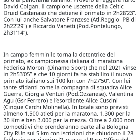
David Colgan, il campione uscente della Celtic
Druid Castenaso che detiene il primato in 2h28’23”.
Con lui anche Salvatore Franzese (Atl.Reggio, PB di
2h22’29”) e Riccardo Vanetti (Pod.Pontelungo,
2h31’14”).
In campo femminile torna la detentrice del
primato, ex campionessa italiana di maratona
Federica Moroni (Dinamo Sport) che nel 2021 vinse
in 2h53’05” e che 10 giorni fa ha stabilito il nuovo
primato italiano sui 100 km con 7h27’50”. Con lei
tante sfidanti come la compagna di squadra Alice
Guerra, Giorgia Venturi (Pod.Ozzanese), Valentina
Agu (Gsr Ferrero) e l’esordiente Alice Cuscini
(Cinque Cerchi Molinella). In totale sono previsti
almeno 1.500 atleti per la maratona, 1.300 per la
30 Km e ben 3.000 per la mezza. Oltre a 2.000 non
competitivi che prenderanno parte alla Bologna
City RUn sui 5 km con iscrizioni che chiudono il 28
febbraio per riaprire l’1 marzo al Race Office del