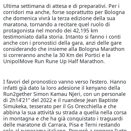
Ultima settimana di attesa e di preparativi. Per i
corridori ma anche, forse soprattutto per Bologna
che domenica vivrà la terza edizione della sua
maratona, tornando a recitare quel ruolo di
protagonista nel mondo dei 42,195 km
testimoniato dalla storia. Intanto si fanno i conti
anche con i pronostici della gara, anzi delle gare
considerando che insieme alla Bologna Marathon
si correranno anche la 30 Km dei Portici e la
UnipolMove Run Rune Up Half Marathon.
I favori del pronostico vanno verso l’estero. Hanno
infatti già dato la loro adesione il kenyano della
Run2gether Simon Kamau Njeri, con un personale
di 2h14’21” del 2022 e il ruandese Jean Baptiste
Simukeka, tesserato per il Gs Orecchiella e che
abbina la sua attività su strada a quella nella corsa
in montagna e che ha già conquistato i traguardi
delle maratone di Carrara, Pisa e Terni restando
solo al panorama italiano. Proverò a reggere l’urto