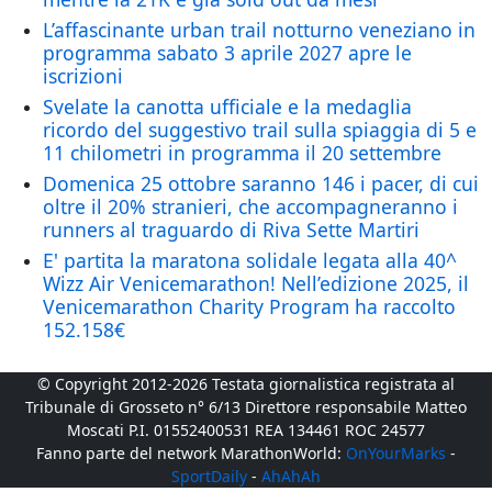
L’affascinante urban trail notturno veneziano in
programma sabato 3 aprile 2027 apre le
iscrizioni
Svelate la canotta ufficiale e la medaglia
ricordo del suggestivo trail sulla spiaggia di 5 e
11 chilometri in programma il 20 settembre
Domenica 25 ottobre saranno 146 i pacer, di cui
oltre il 20% stranieri, che accompagneranno i
runners al traguardo di Riva Sette Martiri
E' partita la maratona solidale legata alla 40^
Wizz Air Venicemarathon! Nell’edizione 2025, il
Venicemarathon Charity Program ha raccolto
152.158€
© Copyright 2012-2026 Testata giornalistica registrata al
Tribunale di Grosseto n° 6/13 Direttore responsabile Matteo
Moscati P.I. 01552400531 REA 134461 ROC 24577
Fanno parte del network MarathonWorld:
OnYourMarks
-
SportDaily
-
AhAhAh