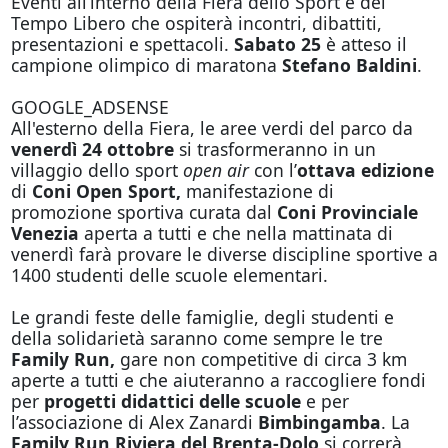
Eventi all’interno della Fiera dello Sport e del
Tempo Libero che ospiterà incontri, dibattiti,
presentazioni e spettacoli.
Sabato 25
è atteso il
campione olimpico di maratona
Stefano Baldini
.
GOOGLE_ADSENSE
All'esterno della Fiera, le aree verdi del parco da
venerdì 24 ottobre
si trasformeranno in un
villaggio dello sport
open air
con l’
ottava edizione
di
Coni Open Sport,
manifestazione di
promozione sportiva curata dal
Coni Provinciale
Venezia
aperta a tutti e che nella mattinata di
venerdì farà provare le diverse discipline sportive a
1400 studenti delle scuole elementari.
Le grandi feste delle famiglie, degli studenti e
della solidarietà saranno come sempre le tre
Family Run,
gare non competitive di circa 3 km
aperte a tutti e che aiuteranno a raccogliere fondi
per
progetti didattici delle scuole
e per
l’associazione di Alex Zanardi
Bimbingamba
. La
Family Run Riviera del Brenta-Dolo
si correrà