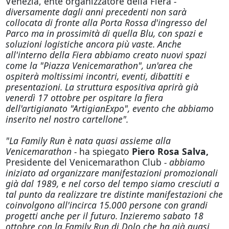
Venezia, ente organizzatore della Fiera
-
diversamente dagli anni precedenti non sarà
collocata di fronte alla Porta Rossa d'ingresso del
Parco ma in prossimità di quella Blu, con spazi e
soluzioni logistiche ancora più vaste. Anche
all'interno della Fiera abbiamo creato nuovi spazi
come la "Piazza Venicemarathon", un'area che
ospiterà moltissimi incontri, eventi, dibattiti e
presentazioni. La struttura espositiva aprirà già
venerdì 17 ottobre per ospitare la fiera
dell'artigianato "ArtigianExpo", evento che abbiamo
inserito nel nostro cartellone".
"La Family Run è nata quasi assieme alla
Venicemarathon -
ha spiegato
Piero Rosa Salva,
Presidente del Venicemarathon Club
- abbiamo
iniziato ad organizzare manifestazioni promozionali
già dal 1989, e nel corso del tempo siamo cresciuti a
tal punto da realizzare tre distinte manifestazioni che
coinvolgono all'incirca 15.000 persone con grandi
progetti anche per il futuro. Inzieremo sabato 18
ottobre con la Family Run di Dolo che ha già quasi