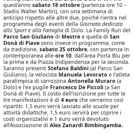
quest’anno
sabato 18 ottobre
(partenza ore 10 –
Stadio Walter Martiri), con una settimana di
anticipo rispetto alle altre due, poiché rientra nel
programma degli eventi della
Giornata dedicata
allo Sport e alla Famiglia
di Dolo. La Family Run del
Parco San Giuliano
di
Mestre
e quella di
San
Donà di Piave
sono invece in programma, come
da tradizione,
sabato 25 ottobre
, con partenza in
contemporanea alle
ore 10
, dall’area Porta Blu per
la prima e da Piazza Indipendenza per la seconda.
Saranno presenti
Stefano Baldini
(al Parco San
Giuliano), la velocista
Manuela Levorato
e l'atleta
paralimpica di carrozzina
Antonella Muraro
(a
Dolo) e l'ex pugile
Francesco De Piccoli
(a San
Donà di Piave). Il costo dell’iscrizione per tutte le
tre manifestazioni è di
4 euro
che verranno così
ripartiti: 1,5 euro verrà lasciato alle scuole per
attività didattiche, 1,5 euro servirà per coprire i
costi organizzativi e 1 euro verrà devoluto
all’Associazione di
Alex Zanardi
Bimbingamba.