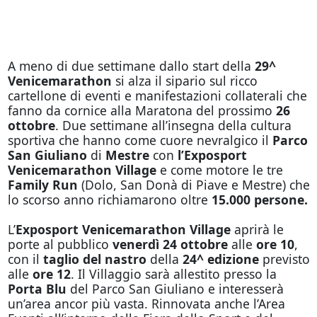
A meno di due settimane dallo start della
29^
Venicemarathon
si alza il sipario sul ricco
cartellone di eventi e manifestazioni collaterali che
fanno da cornice alla Maratona del prossimo
26
ottobre
. Due settimane all’insegna della cultura
sportiva che hanno come cuore nevralgico il
Parco
San Giuliano
di
Mestre
con
l’Exposport
Venicemarathon Village
e come motore le tre
Family Run
(Dolo, San Donà di Piave e Mestre) che
lo scorso anno richiamarono oltre
15.000 persone.
L’
Exposport Venicemarathon Village
aprirà le
porte al pubblico
venerdì 24 ottobre
alle
ore 10
,
con il
taglio del nastro
della
24^ edizione
previsto
alle
ore 12
. Il Villaggio sarà allestito presso la
Porta Blu
del Parco San Giuliano e interesserà
un’area ancor più vasta. Rinnovata anche l’Area