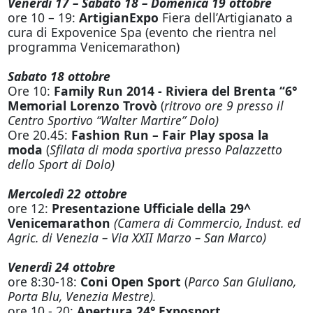
Venerdì 17 – Sabato 18 – Domenica 19 ottobre
ore 10 – 19:
ArtigianExpo
Fiera dell’Artigianato a
cura di Expovenice Spa (evento che rientra nel
programma Venicemarathon)
Sabato 18 ottobre
Ore 10:
Family Run 2014 - Riviera del Brenta “6°
Memorial Lorenzo Trovò
(
ritrovo ore 9 presso il
Centro Sportivo “Walter Martire” Dolo)
Ore 20.45:
Fashion Run – Fair Play sposa la
moda
(
Sfilata di moda sportiva presso Palazzetto
dello Sport di Dolo)
Mercoledì 22 ottobre
ore 12:
Presentazione Ufficiale della 29^
Venicemarathon
(Camera di Commercio, Indust. ed
Agric. di Venezia – Via XXII Marzo – San Marco)
Venerdì 24 ottobre
ore 8:30-18:
Coni Open Sport
(
Parco San Giuliano,
Porta Blu, Venezia Mestre).
ore 10 - 20:
Apertura 24° Exposport