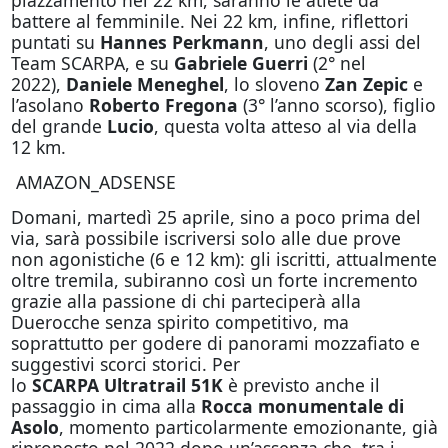
battere al femminile. Nei 22 km, infine, riflettori
puntati su
Hannes Perkmann
, uno degli assi del
Team SCARPA, e su
Gabriele Guerri
(2° nel
2022),
Daniele Meneghel
, lo sloveno
Zan Zepic
e
l’asolano
Roberto Fregona
(3° l’anno scorso), figlio
del grande
Lucio
, questa volta atteso al via della
12 km.
AMAZON_ADSENSE
Domani, martedì 25 aprile, sino a poco prima del
via, sarà possibile iscriversi solo alle due prove
non agonistiche (6 e 12 km): gli iscritti, attualmente
oltre tremila, subiranno così un forte incremento
grazie alla passione di chi parteciperà alla
Duerocche senza spirito competitivo, ma
soprattutto per godere di panorami mozzafiato e
suggestivi scorci storici. Per
lo
SCARPA Ultratrail
51K
è previsto anche il
passaggio in cima alla
Rocca monumentale di
Asolo
, momento particolarmente emozionante, già
riproposto nel 2022 dopo un’assenza che, tra i