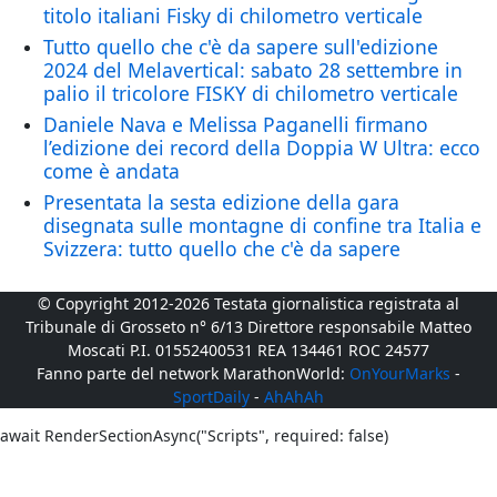
titolo italiani Fisky di chilometro verticale
Tutto quello che c'è da sapere sull'edizione
2024 del Melavertical: sabato 28 settembre in
palio il tricolore FISKY di chilometro verticale
Daniele Nava e Melissa Paganelli firmano
l’edizione dei record della Doppia W Ultra: ecco
come è andata
Presentata la sesta edizione della gara
disegnata sulle montagne di confine tra Italia e
Svizzera: tutto quello che c'è da sapere
© Copyright 2012-2026 Testata giornalistica registrata al
Tribunale di Grosseto n° 6/13 Direttore responsabile Matteo
Moscati P.I. 01552400531 REA 134461 ROC 24577
Fanno parte del network MarathonWorld:
OnYourMarks
-
SportDaily
-
AhAhAh
await RenderSectionAsync("Scripts", required: false)