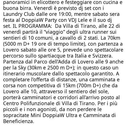
panoramici in elicottero e festeggiare con cucina e
buona birra. Venerdì è previsto dj set con i
Laundry Club dalle ore 19:00, mentre sabato sera
festa al DoppiaW Party con VDJ Lele e il suo dj
set. IL PROGRAMMA: Da Villa di Tirano, alle 22 di
venerdì partirà il “viaggio” degli ultra runner sui
sentieri di 10 comuni, a cavallo di 2 stati. La 70km
(5000 m D+ 19 ore di tempo limite), con partenza a
Lovero sabato alle ore 5, prevede uno spettacolare
percorso sullo spartiacque tra Italia e Svizzera.
Partenza dal Parco dell’Adda di Lovero alle 9 anche
per la Sky (30km e 2500 m D+); in questo caso un
itinerario muscolare dallo spettacolo garantito. A
completare l’offerta di distanze, una camminata e
corsa non competitiva di 15km (700m D+) che da
Lovero alle 10, attraverso il sentiero del sole,
porterà camminatori e corridori all’arrivo posto al
Centro Polifunzionale di Villa di Tirano. Per i più
piccoli e i non agonisti, da non perdere le
sopracitate Mini DoppiaW Ultra e Camminata di
Beneficienza.