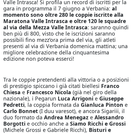
Valle Intrasca! Si profila un record di iscritti per la
gara in programma il 7 giugno a Verbania:
al
momento sono oltre 280 le coppie iscritte alla
Maratona Valle Intrasca e oltre 120 le squadre
al via della Mezza Valle Intrasca
: saranno quindi
ben più di 800, visto che le iscrizioni saranno
possibili fino mezz’ora prima del via, gli atleti
presenti al via di Verbania domenica mattina; una
migliore celebrazione della cinquantesima
edizione non poteva esserci!
Tra le coppie pretendenti alla vittoria o a posizioni
di prestigio spiccano i già citati biellesi
Franco
Chiesa
e
Francesco Nicola
(già nel giro della
nazionale), i Pegarun
Luca Arrigoni
e
Giuseppe
Pedretti
, la coppia formata da
Gianluca Pinton
e
Carlo Bonnet
(I duu varesot), e ancora Sigariii, il
duo formato da
Andrea Menegaz
e
Alessandro
Borgotti
e occhio anche a
Siamo Ricchi e Grossi
(Michele Grossi e Gabriele Ricchi),
Bisturi e