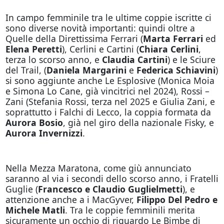
In campo femminile tra le ultime coppie iscritte ci
sono diverse novità importanti: quindi oltre a
Quelle della Direttissima Ferrari (
Marta Ferrari
ed
Elena Peretti
), Cerlini e Cartini (
Chiara Cerlini
,
terza lo scorso anno, e
Claudia Cartini
) e le Sciure
del Trail, (
Daniela Margarini
e
Federica Schiavini
)
si sono aggiunte anche Le Esplosive (Monica Moia
e Simona Lo Cane, già vincitrici nel 2024), Rossi –
Zani (Stefania Rossi, terza nel 2025 e Giulia Zani, e
soprattutto i Falchi di Lecco, la coppia formata da
Aurora Bosio
, già nel giro della nazionale Fisky, e
Aurora Invernizzi
.
Nella Mezza Maratona, come giù annunciato
saranno al via i secondi dello scorso anno, i Fratelli
Guglie (
Francesco e Claudio Guglielmetti
), e
attenzione anche a i MacGyver,
Filippo Del Pedro e
Michele Matli
. Tra le coppie femminili merita
sicuramente un occhio di riguardo Le Bimbe di