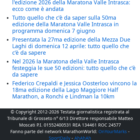
l'edizione 2026 della Maratona Valle Intrasca:
ecco come è andata
Tutto quello che c'è da saper sulla 50ma
edizione della Maratona Valle Intrasca in
programma domenica 7 giugno
Presentata la 27ma edizione della Mezza Due
Laghi di domenica 12 aprile: tutto quello che
c'è da sapere
Nel 2026 la Maratona della Valle Intrasca
festeggia le sue 50 edizioni: tutto quello che c'è
da sapere
Federico Crepaldi e Jessica Oosterloo vincono la
18ma edizione della Lago Maggiore Half
Marathon, a Ronchi e Lindman la 10km
© Copyright 2012-2026 Testata giornalistica registrata al
Tribunale di Grosseto n° 6/13 Direttore responsabile Matteo
Moscati P.I. 01552400531 REA 134461 ROC 24577
Fanno parte del network MarathonWorld:
OnYourMarks
-
SportDaily
-
AhAhAh