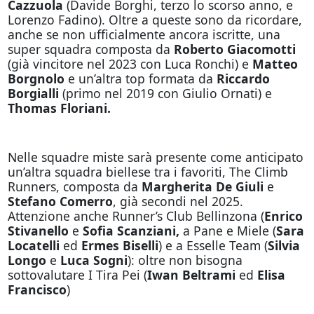
Cazzuola
(Davide Borghi, terzo lo scorso anno, e
Lorenzo Fadino). Oltre a queste sono da ricordare,
anche se non ufficialmente ancora iscritte, una
super squadra composta da
Roberto Giacomotti
(già vincitore nel 2023 con Luca Ronchi) e
Matteo
Borgnolo
e un’altra top formata da
Riccardo
Borgialli
(primo nel 2019 con Giulio Ornati) e
Thomas Floriani.
Nelle squadre miste sarà presente come anticipato
un’altra squadra biellese tra i favoriti, The Climb
Runners, composta da
Margherita De Giuli
e
Stefano Comerro
, già secondi nel 2025.
Attenzione anche Runner’s Club Bellinzona (
Enrico
Stivanello
e
Sofia Scanziani,
a Pane e Miele (
Sara
Locatelli
ed
Ermes Biselli
) e a Esselle Team (
Silvia
Longo
e
Luca Sogni
): oltre non bisogna
sottovalutare I Tira Pei (
Iwan Beltrami
ed
Elisa
Francisco
)