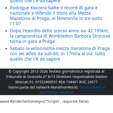
quello che c'è da sapere
Rodrigue Kwizera batte il record di gara e
nazionale e difende il titolo alla Mezza
Maratona di Praga, al femminile in tre sotto
l'1:07
Dopo l'esordio dello scorso anno sui 42.195km,
la campionessa di Wimbledon Barbora Strýcová
torna in gara a Praga
Sabato la velocissima mezza maratona di Praga
con sei atleti da sub-60, in 17mila al via: tutto
quello che c'è da sapere
© Copyright 2012-2026 Testata giornalistica registrata al
Tribunale di Grosseto n° 6/13 Direttore responsabile Matteo
Moscati P.I. 01552400531 REA 134461 ROC 24577
Fanno parte del network MarathonWorld:
OnYourMarks
-
SportDaily
-
AhAhAh
await RenderSectionAsync("Scripts", required: false)