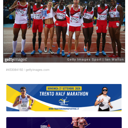
#453084192
/
gettyimages.com