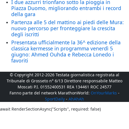
I due azzurri trionfano sotto la pioggia in
Piazza Duomo, migliorando entrambi i record
della gara
Partenza alle 5 del mattino ai piedi delle Mura:
nuovo percorso per fronteggiare la crescita
degli iscritti
Presentata ufficialmente la 36^ edizione della
classica kermesse in programma venerdì 5
giugno: Ahmed Ouhda e Rebecca Lonedo i
favoriti
© Copyright 2012-2026 Testata giornalistica registrata al
Tribunale di Grosseto n° 6/13 Direttore responsabile Matteo
Moscati P.I. 01552400531 REA 134461 ROC 24577
Fanno parte del network MarathonWorld:
OnYourMarks
-
SportDaily
-
AhAhAh
await RenderSectionAsync("Scripts", required: false)