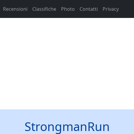
Recensioni
Classifiche
Photo
Contatti
Privacy
StrongmanRun