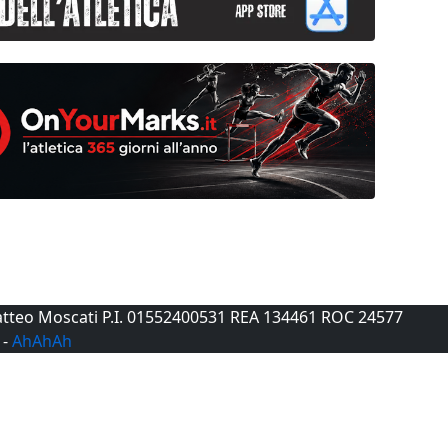
 Matteo Moscati P.I. 01552400531 REA 134461 ROC 24577
-
AhAhAh