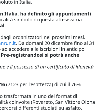
uto in Italia.
n Italia, ha definito gli appuntamenti
ocalità simbolo di questa attesissima
al
.
 dagli organizzatori nei prossimi mesi.
run.it
. Da
domani
20 dicembre fino al 31
o ad accedere alle iscrizioni in anticipo
.
Pre-registrandosi si potrà anche
e e il possesso di un certificato di idoneità
016
(7123 per l’esattezza) di cui il 76%
no trasformata in uno dei format di
ità coinvolte (Rovereto, San Vittore Olona
ercorsi differenti studiati su asfalto,