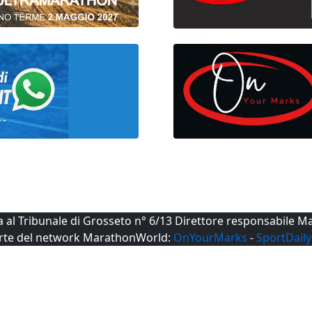
ta al Tribunale di Grosseto n° 6/13 Direttore responsabile
rte del network MarathonWorld:
OnYourMarks
-
SportDaily