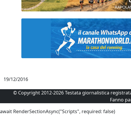
19/12/2016
© Copyright 2012-2026 Testata giornalistica registra
Fanno pa
await RenderSectionAsync("Scripts", required: false)