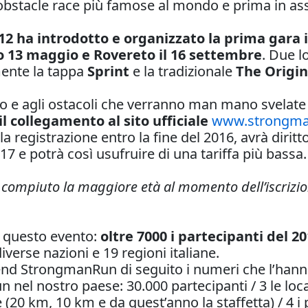
bstacle race più famose al mondo e prima in assol
12 ha introdotto e organizzato la prima gara i
o 13 maggio e Rovereto il 16 settembre
. Due l
mente la tappa
Sprint
e la tradizionale
The Origin
rso e agli ostacoli che verranno man mano svelate
il collegamento al sito ufficiale
www.strongman
la registrazione entro la fine del 2016, avrà diritt
017 e potrà così usufruire di una tariffa più bassa
r compiuto la maggiore età al momento dell’iscrizion
r questo evento:
oltre 7000 i partecipanti del 2
verse nazioni e 19 regioni italiane.
riend StrongmanRun di seguito i numeri che l’han
el nostro paese: 30.000 partecipanti / 3 le local
 (20 km, 10 km e da quest’anno la staffetta) / 4 i p