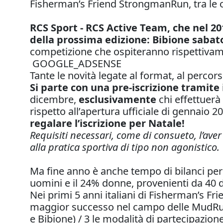
Fisherman’s Friend StrongmanRun, tra le o
RCS Sport - RCS Active Team, che nel 20
della prossima edizione: Bibione sabat
competizione che ospiteranno rispettiva
GOOGLE_ADSENSE
Tante le novità legate al format, al perco
Si parte con una pre-iscrizione tramite 
dicembre,
esclusivamente
chi effettuerà 
rispetto all’apertura ufficiale di gennaio 2
regalare l’iscrizione per Natale!
Requisiti necessari, come di consueto, l’ave
alla pratica sportiva di tipo non agonistico.
Ma fine anno è anche tempo di bilanci pe
uomini e il 24% donne, provenienti da 40 di
Nei primi 5 anni italiani di Fisherman’s F
maggior successo nel campo delle MudRun n
e Bibione) / 3 le modalità di partecipazione