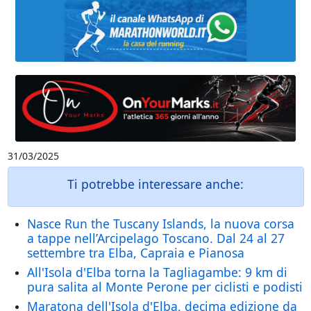
31/03/2025
Ti potrebbe interessare anche:
Nasce Run the Tuscany Islands, la nuova corsa
a tappe nell’Arcipelago Toscano. Dal 24 al 27
settembre tra Elba, Capraia e Pianosa
All'Isola d'Elba torna la Tagliagambe: 9 km di
pura salita al Monte Perone per ciclisti e podisti
Maratona dell'Isola d'Elba, decima edizione da