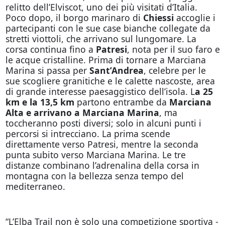
relitto dell’Elviscot, uno dei più visitati d’Italia.
Poco dopo, il borgo marinaro di
Chiessi
accoglie i
partecipanti con le sue case bianche collegate da
stretti viottoli, che arrivano sul lungomare. La
corsa continua fino a
Patresi
, nota per il suo faro e
le acque cristalline. Prima di tornare a Marciana
Marina si passa per
Sant’Andrea
, celebre per le
sue scogliere granitiche e le calette nascoste, area
di grande interesse paesaggistico dell’isola. L
a 25
km e la 13,5 km
partono entrambe da
Marciana
Alta e arrivano a Marciana Marina
, ma
toccheranno posti diversi; solo in alcuni punti i
percorsi si intrecciano. La prima scende
direttamente verso Patresi, mentre la seconda
punta subito verso Marciana Marina. Le tre
distanze combinano l’adrenalina della corsa in
montagna con la bellezza senza tempo del
mediterraneo.
“L’Elba Trail non è solo una competizione sportiva -