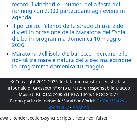
record. I vincitori e i numeri della festa del
running con 2.000 partecipanti agli eventi in
agenda
Il percorso, l'elenco delle strade chiuse e dei
divieti in occasione della Maratona dell'Isola
d'Elba in programma domenica 10 maggio
2026
Maratona dell’isola d’Elba: ecco i percorsi e le
novità tra mare e natura della decima edizione
in programma domenica 10 maggio
© Copyright 2012-2026 Testata giornalistica registrata al
Tribunale di Grosseto n° 6/13 Direttore responsabile Matteo
Moscati P.I. 01552400531 REA 134461 ROC 24577
Fanno parte del network MarathonWorld:
OnYourMarks
-
SportDaily
-
AhAhAh
await RenderSectionAsync("Scripts", required: false)