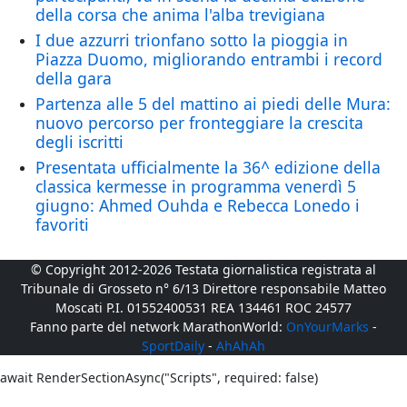
della corsa che anima l'alba trevigiana
I due azzurri trionfano sotto la pioggia in
Piazza Duomo, migliorando entrambi i record
della gara
Partenza alle 5 del mattino ai piedi delle Mura:
nuovo percorso per fronteggiare la crescita
degli iscritti
Presentata ufficialmente la 36^ edizione della
classica kermesse in programma venerdì 5
giugno: Ahmed Ouhda e Rebecca Lonedo i
favoriti
© Copyright 2012-2026 Testata giornalistica registrata al
Tribunale di Grosseto n° 6/13 Direttore responsabile Matteo
Moscati P.I. 01552400531 REA 134461 ROC 24577
Fanno parte del network MarathonWorld:
OnYourMarks
-
SportDaily
-
AhAhAh
await RenderSectionAsync("Scripts", required: false)