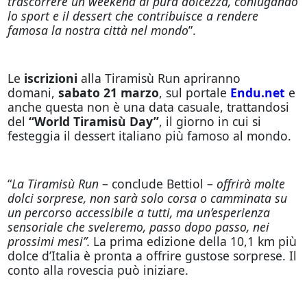
trascorrere un weekend di pura dolcezza, coniugando
lo sport e il dessert che contribuisce a rendere
famosa la nostra città nel mondo
”.
Le
iscrizioni
alla Tiramisù Run apriranno
domani,
sabato 21 marzo
, sul portale
Endu.net
e
anche questa non è una data casuale, trattandosi
del
“World Tiramisù Day”
, il giorno in cui si
festeggia il dessert italiano più famoso al mondo.
“
La Tiramisù Run
– conclude Bettiol –
offrirà molte
dolci sorprese, non sarà solo corsa o camminata su
un percorso accessibile a tutti, ma un’esperienza
sensoriale che sveleremo, passo dopo passo, nei
prossimi mesi”.
La prima edizione della 10,1 km più
dolce d’Italia è pronta a offrire gustose sorprese. Il
conto alla rovescia può iniziare.