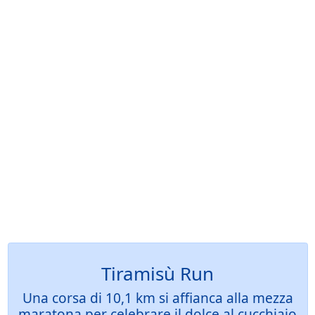
Tiramisù Run
Una corsa di 10,1 km si affianca alla mezza
maratona per celebrare il dolce al cucchiaio