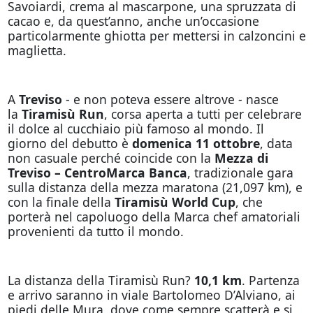
Savoiardi, crema al mascarpone, una spruzzata di
cacao e, da quest’anno, anche un’occasione
particolarmente ghiotta per mettersi in calzoncini e
maglietta.
A
Treviso
- e non poteva essere altrove - nasce
la
Tiramisù Run
, corsa aperta a tutti per celebrare
il dolce al cucchiaio più famoso al mondo. Il
giorno del debutto è
domenica 11 ottobre
, data
non casuale perché coincide con la
Mezza di
Treviso – CentroMarca Banca
, tradizionale gara
sulla distanza della mezza maratona (21,097 km), e
con la finale della
Tiramisù World Cup
, che
porterà nel capoluogo della Marca chef amatoriali
provenienti da tutto il mondo.
La distanza della Tiramisù Run?
10,1 km
. Partenza
e arrivo saranno in viale Bartolomeo D’Alviano, ai
piedi delle Mura, dove come sempre scatterà e si