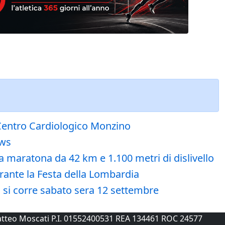
 Centro Cardiologico Monzino
ews
a maratona da 42 km e 1.100 metri di dislivello
urante la Festa della Lombardia
: si corre sabato sera 12 settembre
 Matteo Moscati P.I. 01552400531 REA 134461 ROC 24577