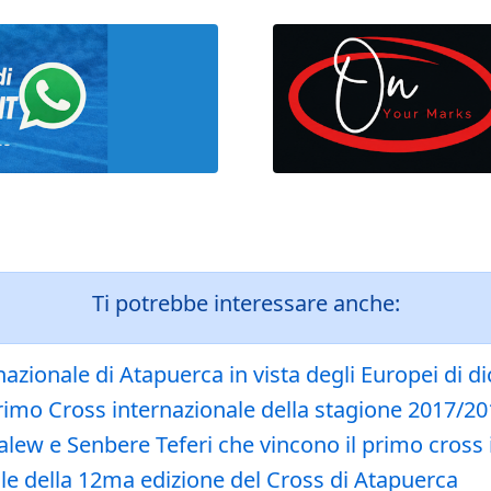
Ti potrebbe interessare anche:
rnazionale di Atapuerca in vista degli Europei di 
primo Cross internazionale della stagione 2017/2
ew e Senbere Teferi che vincono il primo cross i
le della 12ma edizione del Cross di Atapuerca