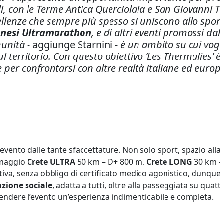
mali, con le Terme Antica Querciolaia e San Giovann
ellenze che sempre più spesso si uniscono allo spor
enesi Ultramarathon
, e di altri eventi promossi da
munità -
aggiunge Starnini
- è un ambito su cui vo
sul territorio. Con questo obiettivo ‘Les Thermalies
 e per confrontarsi con altre realtà italiane ed euro
evento dalle tante sfaccettature. Non solo sport, spazio alla
4 maggio
Crete ULTRA
50 km – D+ 800 m,
Crete LONG
30 km 
iva, senza obbligo di certificato medico agonistico, dunque
azione sociale
, adatta a tutti, oltre alla passeggiata su qua
rendere l’evento un’esperienza indimenticabile e completa.