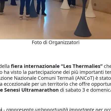
Foto di Organizzatori
della
fiera internazionale “Les Thermalies”
che
to ha visto la partecipazione dei più importanti terr
ione Nazionale Comuni Termali (ANCoT) è stato
na eccezionale per un territorio che offre opportu
te Senesi Ultramarathon
di sabato 3 e domenic
i
- rappresenta un’opportunità importante per prom