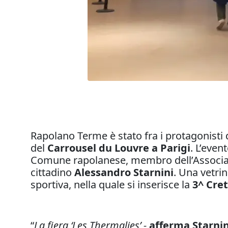
Rapolano Terme è stato fra i protagonisti 
del
Carrousel du Louvre a Parigi
. L’even
Comune rapolanese, membro dell’Associaz
cittadino
Alessandro Starnini
. Una vetri
sportiva, nella quale si inserisce la
3^ Cre
“
La fiera ‘Les Thermalies’ -
afferma Starnin