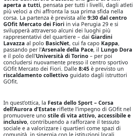
aperta a tutti
, pensata per tutti i livelli, dagli atleti
più veloci a chi affronta la sua prima sfida nella
corsa. La partenza è prevista alle
9:30 dal centro
GOfit Mercato dei Fiori
in via Perugia 29 e si
svilupperà attraverso alcuni dei luoghi più
rappresentativi del quartiere – dai
Giardini
Lavazza
al polo
BasicNet
, cui fa capo
Kappa
,
passando per l’
Arsenale della Pace
, il
Lungo Dora
e il polo dell’
Università di Torino
– per poi
concludersi nuovamente presso il centro sportivo
GOfit Mercato dei Fiori. Dalle
8:45
è previsto un
riscaldamento collettivo
guidato dagli istruttori
GOfit.
In quest’ottica, la
Festa dello Sport – Corsa
dell’Aurora d’Estate
riflette l’impegno di GOfit nel
promuovere uno
stile di vita attivo, accessibile e
inclusivo
, contribuendo a rafforzare il tessuto
sociale e a valorizzare i quartieri come spazi di
comunità, in sinergia con le istituzioni locali.