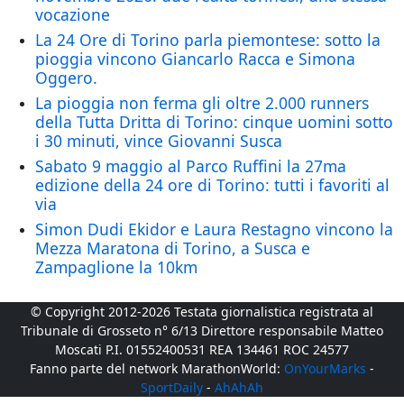
vocazione
La 24 Ore di Torino parla piemontese: sotto la
pioggia vincono Giancarlo Racca e Simona
Oggero.
La pioggia non ferma gli oltre 2.000 runners
della Tutta Dritta di Torino: cinque uomini sotto
i 30 minuti, vince Giovanni Susca
Sabato 9 maggio al Parco Ruffini la 27ma
edizione della 24 ore di Torino: tutti i favoriti al
via
Simon Dudi Ekidor e Laura Restagno vincono la
Mezza Maratona di Torino, a Susca e
Zampaglione la 10km
© Copyright 2012-2026 Testata giornalistica registrata al
Tribunale di Grosseto n° 6/13 Direttore responsabile Matteo
Moscati P.I. 01552400531 REA 134461 ROC 24577
Fanno parte del network MarathonWorld:
OnYourMarks
-
SportDaily
-
AhAhAh